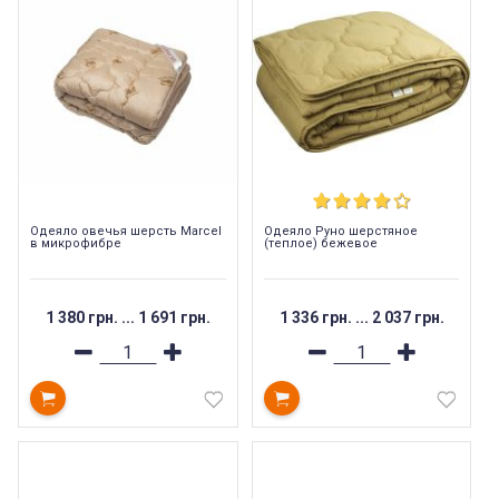
Одеяло овечья шерсть Marcel
Одеяло Руно шерстяное
в микрофибре
(теплое) бежевое
1 380 грн.
...
1 691 грн.
1 336 грн.
...
2 037 грн.