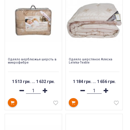
Одеяло верблюжья шерсть в
Одеяло шерстяное Аляска
микрофибре
Leleka-Textile
1 513 грн.
...
1 632 грн.
1 184 грн.
...
1 656 грн.