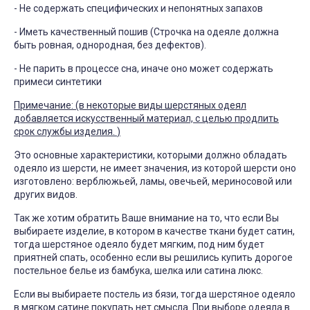
- Не содержать специфических и непонятных запахов
- Иметь качественный пошив (Строчка на одеяле должна
быть ровная, однородная, без дефектов).
- Не парить в процессе сна, иначе оно может содержать
примеси синтетики
Примечание: (в некоторые виды шерстяных одеял
добавляется искусственный материал, с целью продлить
срок службы изделия.
)
Это основные характеристики, которыми должно обладать
одеяло из шерсти, не имеет значения, из которой шерсти оно
изготовлено: верблюжьей, ламы, овечьей, мериносовой или
других видов.
Так же хотим обратить Ваше внимание на то, что если Вы
выбираете изделие, в котором в качестве ткани будет сатин,
тогда шерстяное одеяло будет мягким, под ним будет
приятней спать, особенно если вы решились купить дорогое
постельное белье из бамбука, шелка или сатина люкс.
Если вы выбираете постель из бязи, тогда шерстяное одеяло
в мягком сатине покупать нет смысла. При выборе одеяла в