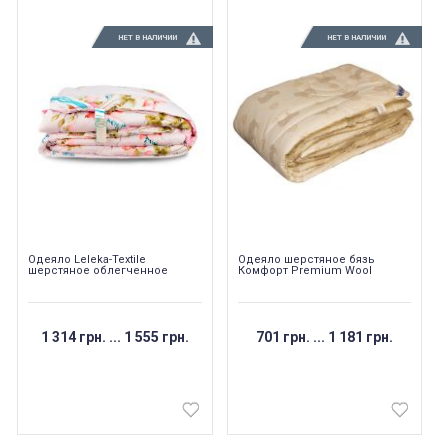
НЕТ В НАЛИЧИИ
НЕТ В НАЛИЧИИ
Одеяло Leleka-Textile
Одеяло шерстяное бязь
шерстяное облегченное
Комфорт Premium Wool
1 314 грн.
...
1 555 грн.
701 грн.
...
1 181 грн.