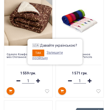
🇺🇦 Давайте українською?
Залишити
ТАК
Одеяло Комфорт шерстяное-
Одеяло демисезонное
мех Стеганное (теплое)
шерсть в сатине Pencils
російську
1 559 грн.
1 571 грн.