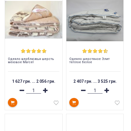
Одеяло верблюжья шерсть
Одеяло шерстяное Элит
меховое Marcel
теплое белое
1 627 грн.
...
2 056 грн.
2 407 грн.
...
3 525 грн.