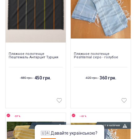
Пляжное полотенце
Пляжное полотенце
Пештемаль Антарцит Турция
Peshtemal серо - голубое
450 грн.
360 грн.
680 грн.
420 грн.
-57%
--61%
НЕТ В НАЛИЧИИ
НЕТ В НАЛИЧИИ
🇺🇦 Давайте українською?