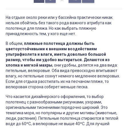
На отдыхе около реки или у бассейна практически никак
нельзя обойтись без такого рода важного атрибута как
полотенце для пляжа. Но как выбрать пляжную
принадлежность тем, у кого еще нет.
В общем,
пляжные полотенца должны быть
цветоустойчивыми к внешним воздействиям
ультрафиолета и влаги, иметь довольно большой
размер, чтобы им удобно вытираться. Делаются из
хлопка и мягкой махры
, они удобны, делятся на два вида:
петельные, велюровые. Оба вида превосходно впитывают
влагу, но петельные сохнут немного медленнее велюровых.
Если для отдыха расстилать их на песчаном пляже, то
велюровая сторона соберет меньше песка.
Что касается дизайнерского оформления, то выбор
полотенец с разнообразными рисунками, узорами,
оригинальными тиснениями порядочно широкий. Это
тематика моря, но популярны и другие мотивы (животные,
люди, растения). Петельные полотенца стираются в теплой
воде до 60ºС, а велюровые не выше 40ºС. Для лучшей