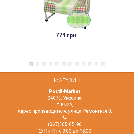
774 грн.
МАГАЗИН
Postil-Market
04073
,
Украина
,
г. Киев
,
адрес производителя, улица Ремонтная 8
,
(067)385-05-90
Пн-Пт с 9:00 до 18:00