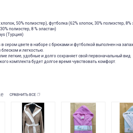
хлопок, 50% полиэстер), футболка (62% хлопок, 30% полиэстер, 8% 
чехол на
Чехол на кресло с круглой
П
щитный
спинкой Slavich трикотаж
 30% полиэстер, 8 % эластан)
жаккард кофейный
ys (Турция)
05
Чохол пдійшов
0, має висоту
 в сером цвете в наборе с брюками и футболкой выполнен на запах
ас: підійде цей
Усе сподобалось -тканина
створює цей
еластична яка гарно лягла на
 блеском и легкостью.
іння при
моє крісло. Однако ставлю
ие легкие, удобные и долго сохраняет свой первоначальный вид.
Він як чохол чи
четвірку, оскільки обіцяли
 Дякую за
відправити через 3 дні а
кого комплекта будет долгое время чувствовать комфорт.
відправили через 5 днів та не
попередили
Джульєтта
Марина
 апреля 2026 09:11
6 марта 2026 21:01
же
СРАВНИТЬ ВСЕ