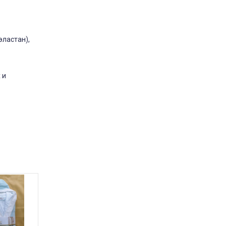
эластан),
одушка Milana Utek
відгук подушка мілана
Замовляла цю подушку у
 и
розмірі 50×70 — дуже
задоволена покупкою. Подушка
м’яка та тримає форму.
Наповнювач немає стороннього
запаху. Сплю на ній комфортно,
шия не затікає. За свою ціну —
відмінна якість. Планую
замовити ще одну для дитини.
Рекомендую
Market
Постіль-Маркет
2 марта 2026 11:40