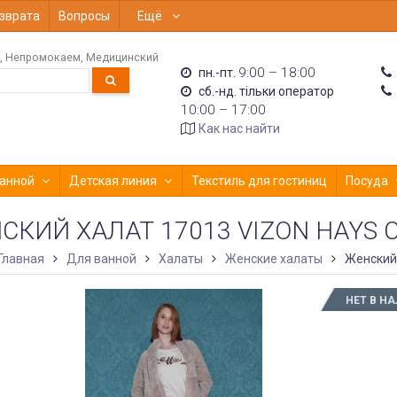
зврата
Вопросы
Ещё
Непромокаем
Медицинский
9:00 – 18:00
пн.-пт.
сб.-нд. тільки оператор
10:00 – 17:00
Как нас найти
анной
Детская линия
Текстиль для гостиниц
Посуда
СКИЙ ХАЛАТ 17013 VIZON HAYS
Главная
Для ванной
Халаты
Женские халаты
Женский 
НЕТ В Н