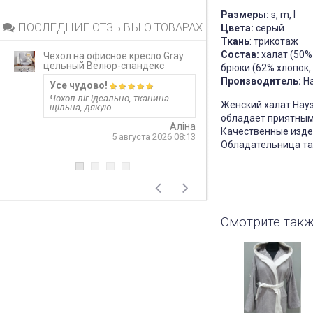
Размеры:
s, m, l
ПОСЛЕДНИЕ ОТЗЫВЫ О ТОВАРАХ
Цвета:
серый
Ткань
: трикотаж
Состав:
халат (50% 
Чехол на офисное кресло Gray
Непромокаемый 
цельный Велюр-спандекс
матрас Grey за
брюки (62% хлопок,
Производитель:
Ha
Усе чудово!
Запитання 919
Чохол ліг ідеально, тканина
Розмір 180 на 20
Женский халат Hays
щільна, дякую
лише 20 см матр
варіант? Чи не 
обладает приятным
матеріал шурхот
Аліна
Качественные издел
користуванні??! 
5 августа 2026 08:13
односторонній?
Обладательница та
відповідь
4
Смотрите так