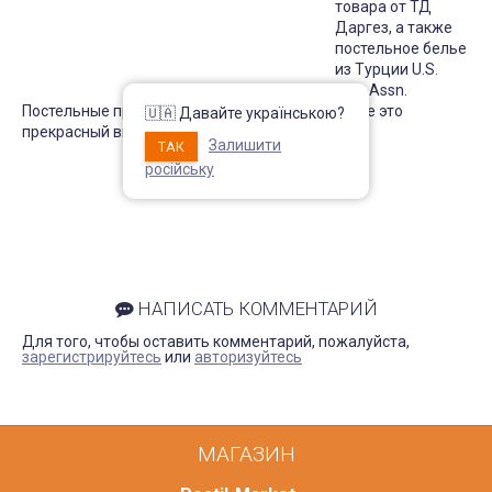
товара от ТД
Даргез, а также
постельное белье
из Турции U.S.
Polo Assn.
Постельные принадлежности в нашем магазине это
🇺🇦 Давайте українською?
прекрасный выбор к празднику 8 марта.
Залишити
ТАК
російську
НАПИСАТЬ КОММЕНТАРИЙ
Для того, чтобы оставить комментарий, пожалуйста,
зарегистрируйтесь
или
авторизуйтесь
МАГАЗИН