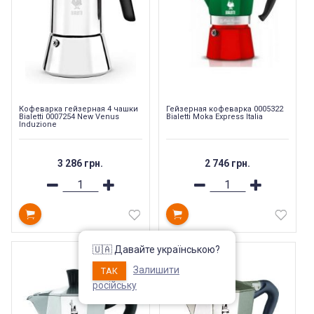
Кофеварка гейзерная 4 чашки
Гейзерная кофеварка 0005322
Bialetti 0007254 New Venus
Bialetti Moka Express Italia
Induzione
3 286 грн.
2 746 грн.
🇺🇦 Давайте українською?
--179%
Залишити
ТАК
російську