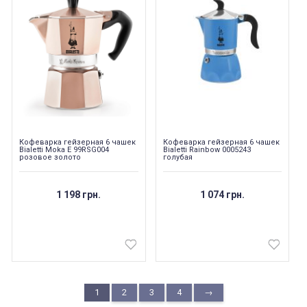
Кофеварка гейзерная 6 чашек
Кофеварка гейзерная 6 чашек
Bialetti Moka E 99RSG004
Bialetti Rainbow 0005243
розовое золото
голубая
1 198 грн.
1 074 грн.
1
2
3
4
→