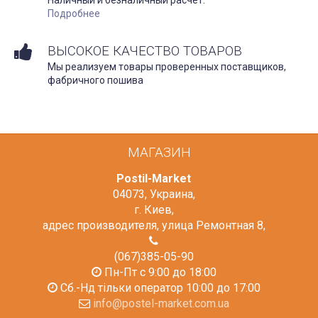
Подробнее
ВЫСОКОЕ КАЧЕСТВО ТОВАРОВ
Мы реализуем товары проверенных поставщиков,
фабричного пошива
МАГАЗИН
Postil-Market
04073
,
Украина
,
г. Киев
,
адрес производителя, улица Ремонтная 8
,
(067)385-05-90
Пн-Пт с 9:00 до 18:00
Сб.-Нд тільки оператор 10:00 до 17:00
info@postel-market.com.ua