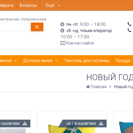
зврата
Вопросы
Ещё
матрасник
Непромокаем
9:00 – 18:00
пн.-пт.
сб.-нд. тільки оператор
10:00 – 17:00
Как нас найти
анной
Детская линия
Текстиль для гостиниц
Посуда
НОВЫЙ ГО
Главная
Новый го
В НАЛИЧИИ
НЕТ В НАЛИЧИИ