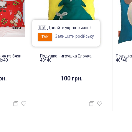
🇺🇦 Давайте українською?
Залишити російську
ТАК
яя из бязи
Подушка - игрушка Ёлочка
Подушка
0х40
40*40
40*40
рн.
100 грн.