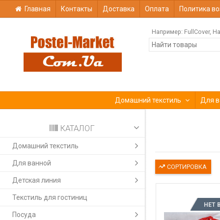
Главная
Контакты
Доставка
Оплата
Политика во
Например:
FullCover
На
Домашний текстиль
Для в
КАТАЛОГ
Домашний текстиль
Для ванной
СОРТИРОВКА
Детская линия
Текстиль для гостиниц
НЕТ 
Посуда