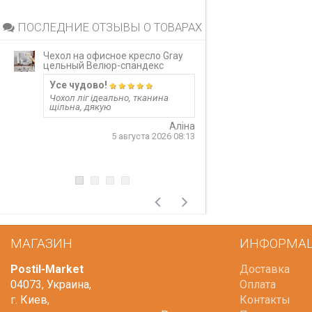
ПОСЛЕДНИЕ ОТЗЫВЫ О ТОВАРАХ
Чехол на офисное кресло Gray
Непромокаемый 
цельный Велюр-спандекс
матрас Grey за
Усе чудово!
Запитання 919
Чохол ліг ідеально, тканина
Розмір 180 на 20
щільна, дякую
лише 20 см матр
варіант? Чи не 
матеріал шурхот
Аліна
користуванні??! 
5 августа 2026 08:13
односторонній?
відповідь
4
МАГАЗИН
ИНФОРМА
Postil-Market
Доставка
04073
,
Украина
,
Оплата
г. Киев
,
Контакты