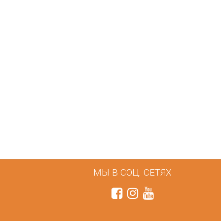
одушка Milana Utek
відгук подушка мілана
Замовляла цю подушку у
розмірі 50×70 — дуже
задоволена покупкою. Подушка
м’яка та тримає форму.
Наповнювач немає стороннього
запаху. Сплю на ній комфортно,
шия не затікає. За свою ціну —
відмінна якість. Планую
замовити ще одну для дитини.
Рекомендую
Market
Постіль-Маркет
2 марта 2026 11:40
МЫ В СОЦ. СЕТЯХ