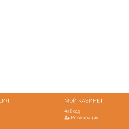
чехол на
Чехол на кресло с круглой
П
щитный
спинкой Slavich трикотаж
жаккард кофейный
05
Чохол пдійшов
0, має висоту
ас: підійде цей
Усе сподобалось -тканина
створює цей
еластична яка гарно лягла на
іння при
моє крісло. Однако ставлю
Він як чохол чи
четвірку, оскільки обіцяли
 Дякую за
відправити через 3 дні а
відправили через 5 днів та не
попередили
Джульєтта
Марина
 апреля 2026 09:11
6 марта 2026 21:01
ЦИЯ
МОЙ КАБИНЕТ
Вход
Регистрация