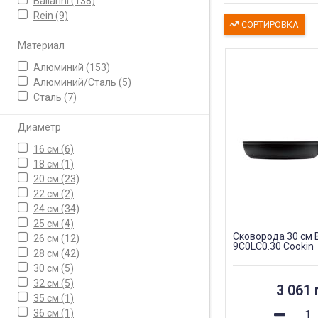
Ballarini
(138)
Rein
(9)
СОРТИРОВКА
Материал
Алюминий
(153)
Алюминий/Сталь
(5)
Сталь
(7)
Диаметр
16 см
(6)
18 см
(1)
20 см
(23)
22 см
(2)
24 см
(34)
25 см
(4)
Сковорода 30 см Ba
26 см
(12)
9C0LC0.30 Cookin
28 см
(42)
30 см
(5)
32 см
(5)
3 061 
35 см
(1)
36 см
(1)