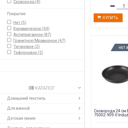
Сковорода
(4)
Покрытие
КУПИТЬ
Нет
(5)
Керамическое
(54)
Антипригарное
(87)
Гранитное/Мраморное
(47)
Титановое
(2)
НЕТ 
Тефлоновое
(2)
КАТАЛОГ
Домашний текстиль
Для ванной
Сковорода 24 см Ba
75002-909-0 Induz
Детская линия