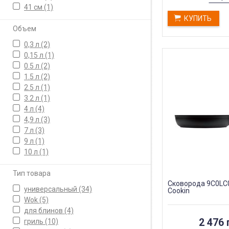
41 см
(1)
КУПИТЬ
Объем
0,3 л
(2)
0,15 л
(1)
0.5 л
(2)
1.5 л
(2)
2.5 л
(1)
3.2 л
(1)
4 л
(4)
4,9 л
(3)
7 л
(3)
9 л
(1)
10 л
(1)
Тип товара
Сковорода 9C0LC0.
универсальный
(34)
Cookin
Wok
(5)
для блинов
(4)
2 476 
гриль
(10)