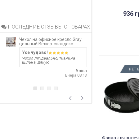
936 г
ПОСЛЕДНИЕ ОТЗЫВЫ О ТОВАРАХ
Чехол на офисное кресло Gray
Непромокаемый 
цельный Велюр-спандекс
матрас Grey за
Усе чудово!
Запитання 919
Чохол ліг ідеально, тканина
Розмір 180 на 20
щільна, дякую
лише 20 см матр
варіант? Чи не 
НЕТ 
матеріал шурхот
Аліна
користуванні??! 
Вчера 08:13
односторонній?
відповідь
4
Форма для выпечки