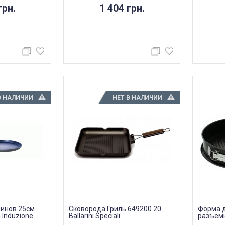
грн.
1 404 грн.
В НАЛИЧИИ
НЕТ В НАЛИЧИИ
линов 25см
Сковорода Гриль 649200.20
Форма д
i Induzione
Ballarini Speciali
разъемн