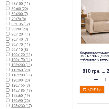
53x100
(11)
60х60
(20)
60х200
(7)
70х70
(8)
85х135
(12)
90х90
(20)
90х120
(11)
90х140
(7)
90х170
(11)
90х110
(8)
Водонепромокаем
100х120
(11)
на 2 месный дива
мебельного велю
100х170
(11)
105х200
(11)
115х60
(20)
810 грн.
...
2
116x200
(11)
120х90
(20)
120х155
(3)
КУПИТЬ
145х185
(13)
155х60
(19)
160х90
(20)
195х230
(17)