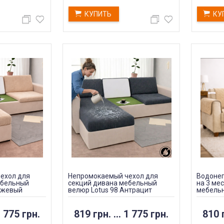
КУПИТЬ
КУ
ехол для
Непромокаемый чехол для
Водоне
ебельный
секций дивана мебельный
на 3 ме
ежевый
велюр Lotus 98 Антрацит
мебельн
 775 грн.
819 грн.
...
1 775 грн.
810 