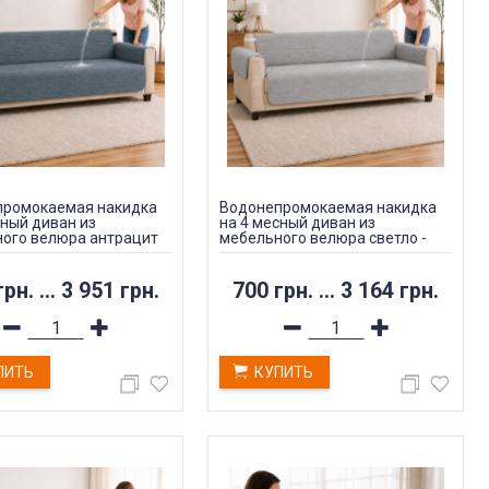
промокаемая накидка
Водонепромокаемая накидка
сный диван из
на 4 месный диван из
ого велюра антрацит
мебельного велюра светло -
серая
грн.
...
3 951 грн.
700 грн.
...
3 164 грн.
ПИТЬ
КУПИТЬ