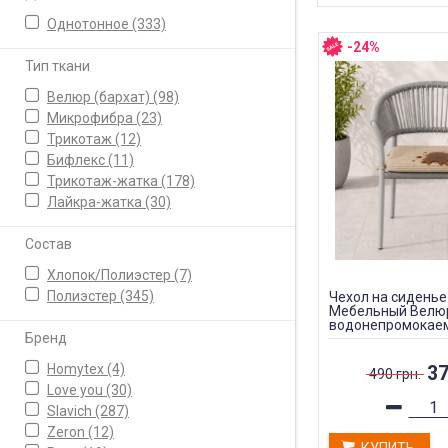
Однотонное
(333)
-24%
Тип ткани
Велюр (бархат)
(98)
Микрофибра
(23)
Трикотаж
(12)
Бифлекс
(11)
Трикотаж-жатка
(178)
Лайкра-жатка
(30)
Состав
Хлопок/Полиэстер
(7)
Полиэстер
(345)
Чехол на сиденье
Мебельный Велю
водонепромокае
Бренд
молнии
Homytex
(4)
37
490 грн.
Love you
(30)
Slavich
(287)
Zeron
(12)