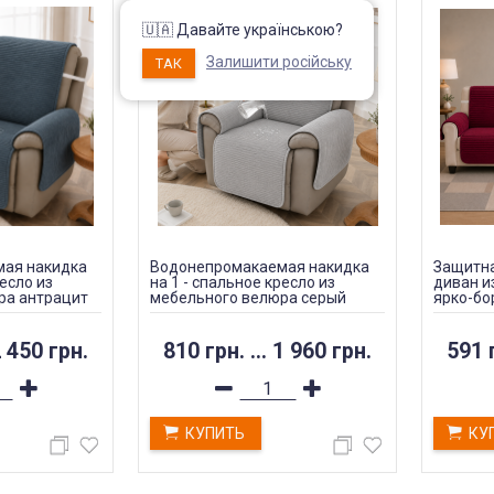
🇺🇦 Давайте українською?
Залишити російську
ТАК
ая накидка
Водонепромакаемая накидка
Защитна
ресло из
на 1 - спальное кресло из
диван и
ра антрацит
мебельного велюра серый
ярко-б
 450 грн.
810 грн.
...
1 960 грн.
591 
КУПИТЬ
КУ