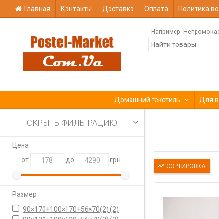
Главная
Контакты
Доставка
Оплата
Политика во
Например:
Непромока
Домашний текстиль
Для в
СКРЫТЬ ФИЛЬТРАЦИЮ
Цена
от
до
грн.
СОРТИРОВКА
Размер
90×170+100×170+56×70(2)
(2)