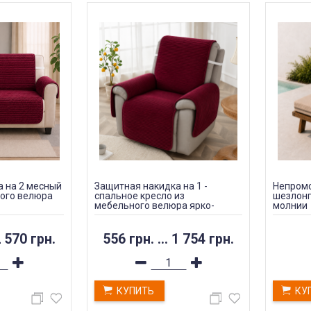
 на 2 месный
Защитная накидка на 1 -
Непромо
ного велюра
спальное кресло из
шезлонг
мебельного велюра ярко-
молнии
бордовый
 570 грн.
556 грн.
...
1 754 грн.
КУПИТЬ
КУ