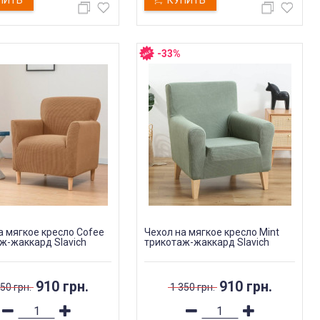
ПИТЬ
КУПИТЬ
-33%
а мягкое кресло Cofee
Чехол на мягкое кресло Mint
ж-жаккард Slavich
трикотаж-жаккард Slavich
910 грн.
910 грн.
50 грн.
1 350 грн.