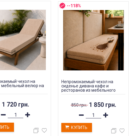
--118%
каемый чехол на
Непромокаемый чехол на
 мебельный велюр на
сиденье дивана кафе и
ресторанов из мебельного
велюра Slavich бежевый
1 720 грн.
1 850 грн.
850 грн.
ПИТЬ
КУПИТЬ