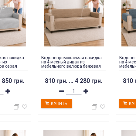
ая накидка
Водонепромокаемая накидка
Водоне
н из
на 4 месный диван из
на 4 ме
ра серая
мебельного велюра бежевая
мебельн
 850 грн.
810 грн.
...
4 280 грн.
810 
КУПИТЬ
КУ