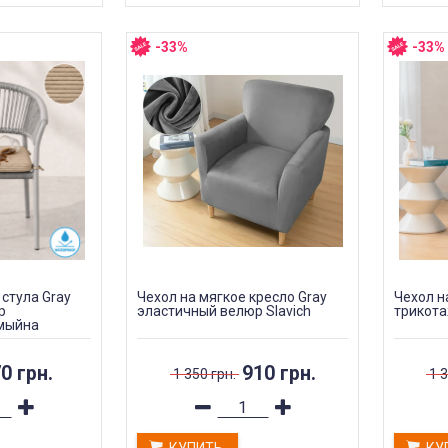
-33%
-33%
 стула Gray
Чехол на мягкое кресло Gray
Чехол н
р
эластичный велюр Slavich
трикота
мыйна
0 грн.
910 грн.
1 350 грн.
1 3