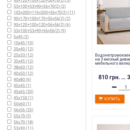
90×120+100×120+56×70(2)
(3)
53×100+53×90+56×70(2)
(2)
105×200+116×200+56×70(2)
(11)
90×170+100×170+56×56(2)
(2)
90×120+100×120+56×56(2)
(6)
53×100+53×90+56×56(2)
(9)
5х45
(2)
10х45
(10)
20х40
(12)
25х33
(12)
Водонепромокаем
на 3 месный дива
35х45
(12)
мебельного велю
38x60
(12)
40х50
(12)
810 грн.
...
3
40х80
(6)
45х45
(1)
45х65
(20)
45х150
(1)
КУПИТЬ
50х60
(1)
56х56
(25)
55х70
(5)
56х70
(18)
53х90
(11)