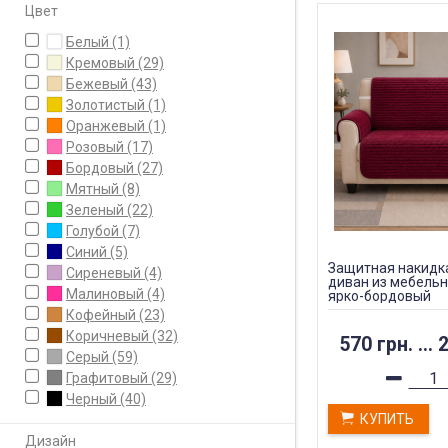
Цвет
Белый
(1)
Кремовый
(29)
Бежевый
(43)
Золотистый
(1)
Оранжевый
(1)
Розовый
(17)
Бордовый
(27)
Мятный
(8)
Зеленый
(22)
Голубой
(7)
Синий
(5)
Защитная накидка
Сиреневый
(4)
диван из мебель
Малиновый
(4)
ярко-бордовый
Кофейный
(23)
Коричневый
(32)
570 грн.
...
2
Серый
(59)
Графитовый
(29)
Черный
(40)
КУПИТЬ
Дизайн