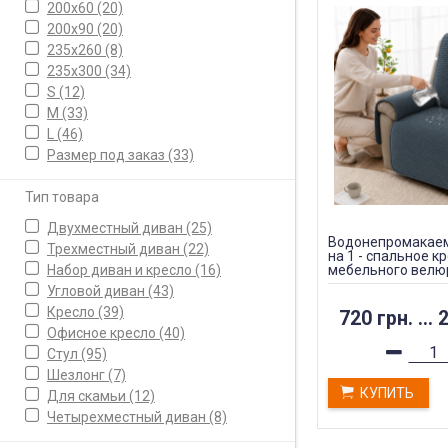
200х60
(20)
200х90
(20)
235х260
(8)
235х300
(34)
S
(12)
M
(33)
L
(46)
Размер под заказ
(33)
Тип товара
Двухместный диван
(25)
Водонепромакаем
Трехместный диван
(22)
на 1 - спальное к
Набор диван и кресло
(16)
мебельного велю
Угловой диван
(43)
Кресло
(39)
720 грн.
...
2
Офисное кресло
(40)
Стул
(95)
Шезлонг
(7)
КУПИТЬ
Для скамьи
(12)
Четырехместный диван
(8)