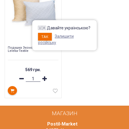
🇺🇦 Давайте українською?
Залишити
ТАК
російську
Подушка Эконом стеганая
Leleka-Textile
569 грн.
МАГАЗИН
Postil-Market