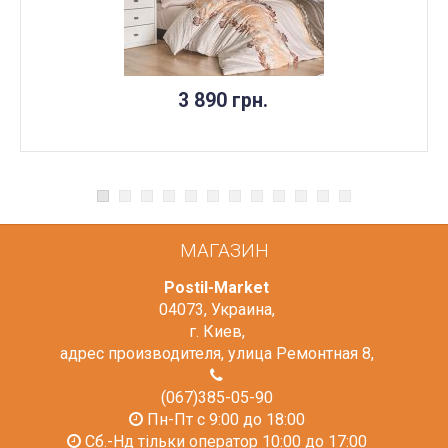
3 890 грн.
МАГАЗИН
Postil-Market
04073
,
Украина
,
г. Киев
,
адрес производителя, улица Ремонтная 8
,
(067)385-05-90
Пн-Пт с 9:00 до 18:00
Сб.-Нд тільки оператор 10:00 до 17:00