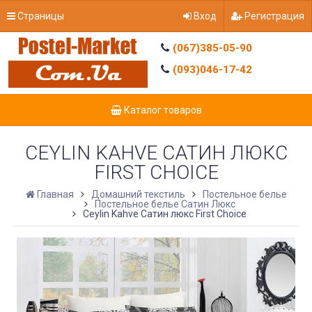
Страницы
Вход
Регистрация
(067)385-05-90
(093)046-17-42
Каталог товаров
CEYLIN KAHVE САТИН ЛЮКС
FIRST СHOICE
Главная
Домашний текстиль
Постельное белье
Постельное белье Сатин Люкс
Ceylin Kahve Сатин люкс First Сhoice