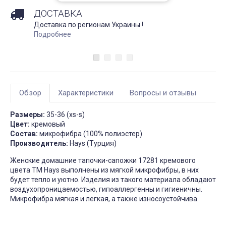
Непромокаемый чехол на
Чехол на кресло с круг
ДОСТАВКА
матрас Grey защитный
спинкой Slavich трикот
жаккард кофейный
Доставка по регионам Украины !
Запитання 91905
Подробнее
Чохол пдійшов
Розмір 180 на 200, має
висоту лише 20 см матрас:
Усе сподобалось -ткан
підійде цей варіант? Чи не
еластична яка гарно ля
створює цей матеріал
на моє крісло. Однако
шурхотіння при
ставлю четвірку, оскіль
користуванні??! Він як чохол
обіцяли відправити чер
чи односторонній? Дякую
дні а відправили через 
за відповідь
днів та не попередили
Обзор
Характеристики
Вопросы и отзывы
Джульєтта
М
4 апреля 2026 09:11
6 марта 2026
Размеры:
35-36 (xs-s)
Цвет:
кремовый
Состав:
микрофибра (100% полиэстер)
Производитель:
Hays (Турция)
Женские домашние тапочки-сапожки 17281 кремового
цвета ТМ Hays выполнены из мягкой микрофибры, в них
будет тепло и уютно. Изделия из такого материала обладают
воздухопроницаемостью, гипоаллергенны и гигиеничны.
Микрофибра мягкая и легкая, а также износоустойчива.