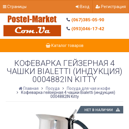
Страницы
Вход
Регистрация
(067)385-05-90
(093)046-17-42
Каталог товаров
КОФЕВАРКА ГЕЙЗЕРНАЯ 4
ЧАШКИ BIALETTI (ИНДУКЦИЯ)
0004882IN KITTY
Главная
Посуда
Посуда для чая и кофе
Кофеварка гейзерная 4 чашки Bialetti (индукция)
0004882IN Kitty
НЕТ В НАЛИЧИИ