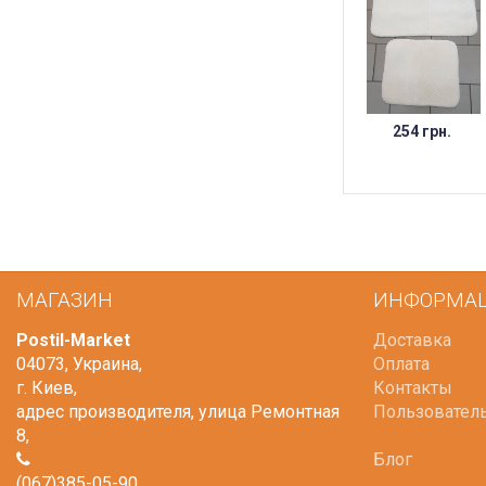
254 грн.
МАГАЗИН
ИНФОРМА
Postil-Market
Доставка
04073
,
Украина
,
Оплата
г. Киев
,
Контакты
адрес производителя, улица Ремонтная
Пользовател
8
,
Блог
(067)385-05-90