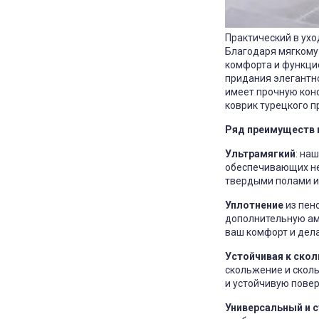
Практический в ухо
Благодаря мягкому
комфорта и функци
придания элегантно
имеет прочную кон
коврик турецкого п
Ряд преимуществ м
Ультрамягкий
: на
обеспечивающих не
твердыми полами и
Уплотнение
из пен
дополнительную ам
ваш комфорт и дела
Устойчивая к ско
скольжение и сколь
и устойчивую повер
Универсальный и 