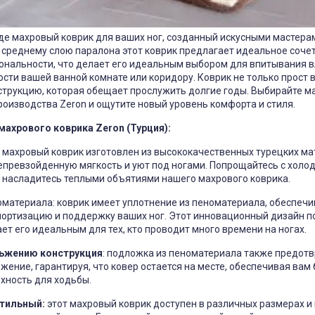
де махровый коврик для ваших ног, созданный искусными мастера
 среднему слою паралона этот коврик предлагает идеальное соче
ональности, что делает его идеальным выбором для впитывания в
сти вашей ванной комнате или коридору. Коврик не только прост в 
струкцию, которая обещает прослужить долгие годы. Выбирайте м
роизводства Zeron и ощутите новый уровень комфорта и стиля.
ахрового коврика Zeron (Турция):
ш махровый коврик изготовлен из высококачественных турецких ма
превзойденную мягкость и уют под ногами. Попрощайтесь с холо
 насладитесь теплыми объятиями нашего махрового коврика.
оматериала: коврик имеет уплотнение из пеноматериала, обеспе
ортизацию и поддержку ваших ног. Этот инновационный дизайн 
ет его идеальным для тех, кто проводит много времени на ногах.
льжению конструкция
: подложка из пеноматериала также предот
жение, гарантируя, что ковер остается на месте, обеспечивая вам
хность для ходьбы.
стильный:
этот махровый коврик доступен в различных размерах и 