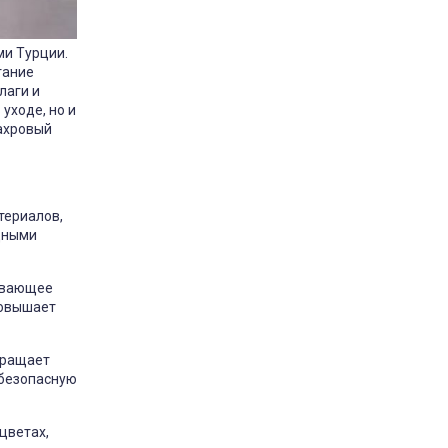
ми Турции.
тание
лаги и
уходе, но и
ахровый
териалов,
дными
чивающее
повышает
вращает
 безопасную
цветах,