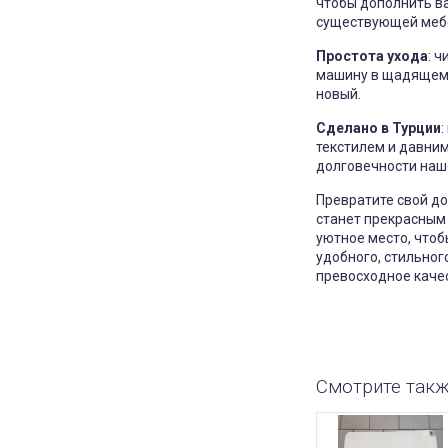
чтобы дополнить ва
существующей мебе
Простота ухода
: 
машину в щадящем р
новый.
Сделано в Турции
:
текстилем и давни
долговечности наш
Превратите свой до
станет прекрасным
уютное место, чтоб
удобного, стильног
превосходное качес
Смотрите так