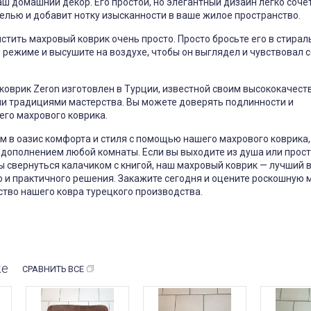
ш домашний декор. Его простой, но элегантный дизайн легко сочет
лью и добавит нотку изысканности в ваше жилое пространство.
чистить махровый коврик очень просто. Просто бросьте его в стира
ежиме и высушите на воздухе, чтобы он выглядел и чувствовал с
 коврик Zeron изготовлен в Турции, известной своим высококачес
ми традициями мастерства. Вы можете доверять подлинности и
его махрового коврика.
м в оазис комфорта и стиля с помощью нашего махрового коврика,
 дополнением любой комнаты. Если вы выходите из душа или прос
ы свернуться калачиком с книгой, наш махровый коврик — лучший 
о и практичного решения. Закажите сегодня и оцените роскошную 
тво нашего ковра турецкого производства.
же
СРАВНИТЬ ВСЕ