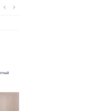
одушка Milana Utek
відгук подушка мілана
Замовляла цю подушку у
розмірі 50×70 — дуже
задоволена покупкою. Подушка
м’яка та тримає форму.
Наповнювач немає стороннього
запаху. Сплю на ній комфортно,
шия не затікає. За свою ціну —
відмінна якість. Планую
замовити ще одну для дитини.
Рекомендую
Market
Постіль-Маркет
катный
2 марта 2026 11:40