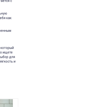
ается с
льную
ебя как
твенным
 который
то ищете
выбор для
мягкость и