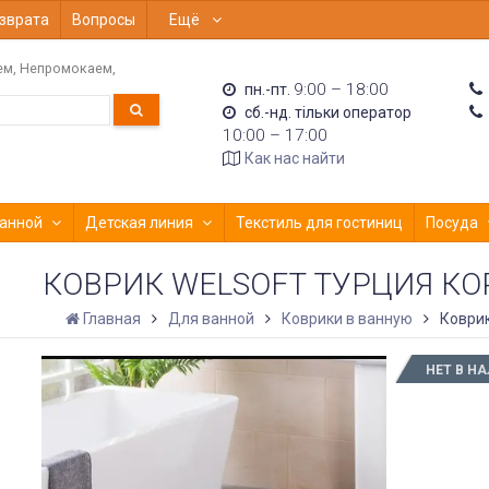
зврата
Вопросы
Ещё
ем
Непромокаем
9:00 – 18:00
пн.-пт.
сб.-нд. тільки оператор
10:00 – 17:00
Как нас найти
анной
Детская линия
Текстиль для гостиниц
Посуда
КОВРИК WELSOFT ТУРЦИЯ К
Главная
Для ванной
Коврики в ванную
Коврик
НЕТ В Н