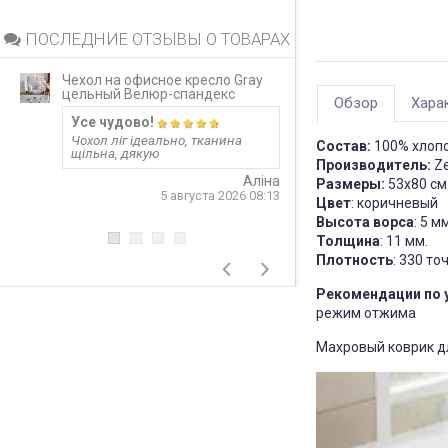
ПОСЛЕДНИЕ ОТЗЫВЫ О ТОВАРАХ
Чехол на офисное кресло Gray
Непромокаемый 
цельный Велюр-спандекс
матрас Grey за
Обзор
Хара
Усе чудово!
Запитання 919
Чохол ліг ідеально, тканина
Розмір 180 на 20
Состав:
100% хлопо
щільна, дякую
лише 20 см матр
Производитель:
Ze
варіант? Чи не 
матеріал шурхот
Аліна
Размеры:
53х80 см
користуванні??! 
5 августа 2026 08:13
Цвет
: коричневый
односторонній?
відповідь
Высота ворса
: 5 мм
Толщина
: 11 мм.
Плотность
: 330 то
4
Рекомендации по 
режим отжима
Махровый коврик дл