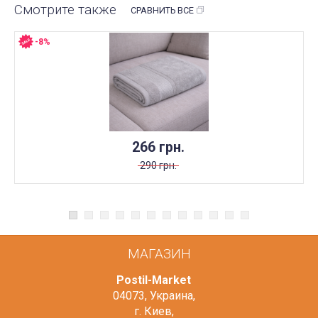
Смотрите также
СРАВНИТЬ ВСЕ
-8%
266 грн.
290 грн.
МАГАЗИН
Postil-Market
04073
,
Украина
,
г. Киев
,