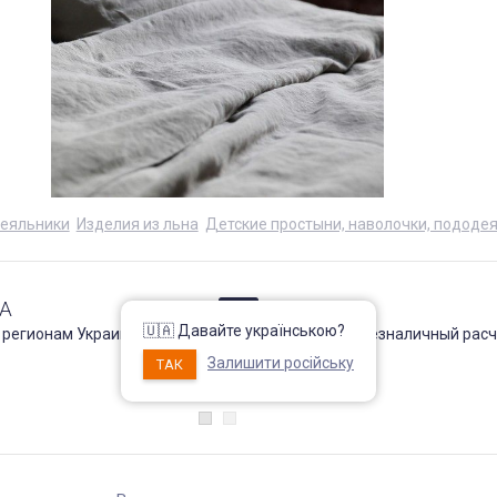
еяльники
Изделия из льна
Детские простыни, наволочки, пододе
А
ОПЛАТА
🇺🇦 Давайте українською?
 регионам Украины !
Наличный и безналичный расч
Подробнее
Залишити російську
ТАК