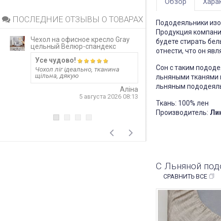
Обзор
Хара
ПОСЛЕДНИЕ ОТЗЫВЫ О ТОВАРАХ
Пододеяльники изо
Продукция компани
Чехол на офисное кресло Gray
Непромокаемый 
будете стирать бел
цельный Велюр-спандекс
матрас Grey за
отнести, что он яв
Усе чудово!
Запитання 919
Сон с таким пододе
Чохол ліг ідеально, тканина
Розмір 180 на 20
щільна, дякую
лише 20 см матр
льняными тканями в 
варіант? Чи не 
льняным пододеяльн
матеріал шурхот
Аліна
користуванні??! 
5 августа 2026 08:13
односторонній?
Ткань: 100% лен
відповідь
Производитель:
Лин
4
С Льняной под
СРАВНИТЬ ВСЕ