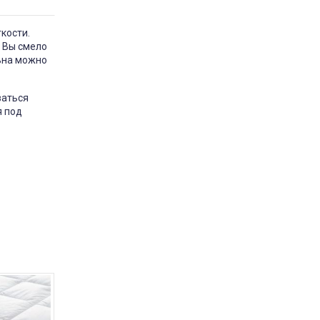
кости.
 Вы смело
одушка Milana Utek
льна можно
відгук подушка мілана
ваться
Замовляла цю подушку у
розмірі 50×70 — дуже
я под
задоволена покупкою. Подушка
м’яка та тримає форму.
Наповнювач немає стороннього
запаху. Сплю на ній комфортно,
шия не затікає. За свою ціну —
відмінна якість. Планую
замовити ще одну для дитини.
Рекомендую
Market
Постіль-Маркет
2 марта 2026 11:40