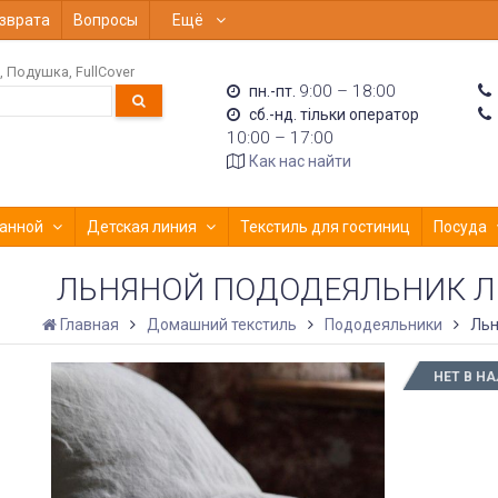
зврата
Вопросы
Ещё
Подушка
FullCover
9:00 – 18:00
пн.-пт.
сб.-нд. тільки оператор
10:00 – 17:00
Как нас найти
анной
Детская линия
Текстиль для гостиниц
Посуда
ЛЬНЯНОЙ ПОДОДЕЯЛЬНИК Л
Главная
Домашний текстиль
Пододеяльники
Льн
НЕТ В Н