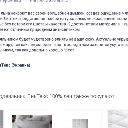
ктеристики
Вопросы и отзывы
 льна накроют вас своей волшебной дымкой, создав ощущение мяг
и ЛинТекс представляет собой натуральные, неокрашенные ткани.
чехол на
Чехол на кресло с круглой
П
ье без потери его цвета и качества. К достоинствам материала – 
щитный
спинкой Slavich трикотаж
ляется отличным природным антисептиком.
жаккард кофейный
05
Чохол пдійшов
яльником будет чудотворно влиять на вашу кожу. Актуально укры
0, має висоту
ас: підійде цей
Усе сподобалось -тканина
жару, так как лен холодит, а вот в холода вам захочется укутатьс
створює цей
еластична яка гарно лягла на
иком, так как довольно хорошо греет.
іння при
моє крісло. Однако ставлю
Він як чохол чи
четвірку, оскільки обіцяли
 Дякую за
відправити через 3 дні а
відправили через 5 днів та не
Текс (Украина)
попередили
Джульєтта
Марина
 апреля 2026 09:11
6 марта 2026 21:01
одеяльник ЛинТекс 100% лен также покупают