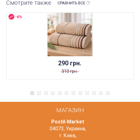
Смотрите также
СРАВНИТЬ ВСЕ
-6%
290 грн.
310 грн.
МАГАЗИН
Postil-Market
04073
,
Украина
,
г. Киев
,