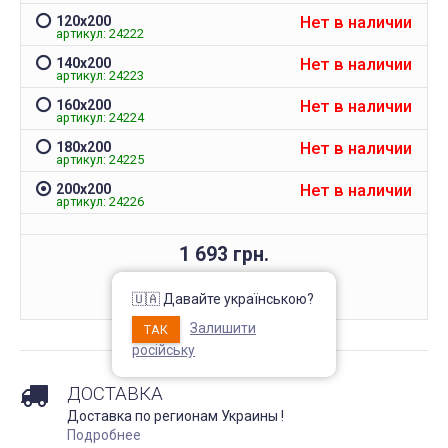
Непромокаемый чехол на
Чехол на кресло с круг
Нет в наличии
120х200
матрас Grey защитный
спинкой Slavich трикот
артикул: 24222
жаккард кофейный
Запитання 91905
Нет в наличии
140х200
Чохол пдійшов
артикул: 24223
Розмір 180 на 200, має
висоту лише 20 см матрас:
Усе сподобалось -ткан
Нет в наличии
підійде цей варіант? Чи не
160х200
еластична яка гарно ля
створює цей матеріал
артикул: 24224
на моє крісло. Однако
шурхотіння при
ставлю четвірку, оскіль
користуванні??! Він як чохол
обіцяли відправити чер
Нет в наличии
180х200
чи односторонній? Дякую
дні а відправили через 
артикул: 24225
за відповідь
днів та не попередили
Нет в наличии
200х200
Джульєтта
М
артикул: 24226
4 апреля 2026 09:11
6 марта 2026
1 693 грн.
КУПИТЬ
🇺🇦 Давайте українською?
Залишити
ТАК
російську
ДОСТАВКА
Доставка по регионам Украины !
Подробнее