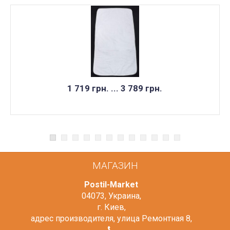
1 719 грн. ... 3 789 грн.
МАГАЗИН
Postil-Market
04073
,
Украина
,
г. Киев
,
адрес производителя, улица Ремонтная 8
,