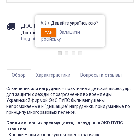
Непромокаемый чехол на
Чехол на кресло с круг
матрас Grey защитный
спинкой Slavich трикот
жаккард кофейный
Запитання 91905
Чохол пдійшов
🇺🇦 Давайте українською?
Розмір 180 на 200, має
ДОСТАВКА
висоту лише 20 см матрас:
Усе сподобалось -ткан
Залишити
підійде цей варіант? Чи не
ТАК
Доставка по регионам Украины !
еластична яка гарно ля
створює цей матеріал
на моє крісло. Однако
Подробнее
російську
шурхотіння при
ставлю четвірку, оскіль
користуванні??! Він як чохол
обіцяли відправити чер
чи односторонній? Дякую
дні а відправили через 
за відповідь
днів та не попередили
Джульєтта
М
4 апреля 2026 09:11
6 марта 2026
Обзор
Характеристики
Вопросы и отзывы
Слюнявчик или нагрудник – практичный детский аксессуар,
для защиты одежды от загрязнения во время еды.
Украинской фирмой ЭКО ПУПС были выпущены
непромокаемые и “дышащие” нагрудники, придуманные по
принципу многоразовых пеленок.
Среди основных преимуществ, нагрудники ЭКО ПУПС
отметим:
• Кнопки – они используются вместо завязок.