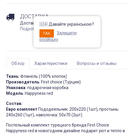
Непромокаемый чехол на
Чехол на кресло с круг
матрас Grey защитный
спинкой Slavich трикот
жаккард кофейный
ДОСТАВКА
Запитання 91905
Чохол пдійшов
Доставка по регионам Украины !
Розмір 180 на 200, має
🇺🇦 Давайте українською?
висоту лише 20 см матрас:
Усе сподобалось -ткан
Подробнее
підійде цей варіант? Чи не
еластична яка гарно ля
Залишити
ТАК
створює цей матеріал
на моє крісло. Однако
шурхотіння при
ставлю четвірку, оскіль
російську
користуванні??! Він як чохол
обіцяли відправити чер
чи односторонній? Дякую
дні а відправили через 
за відповідь
днів та не попередили
Джульєтта
М
Обзор
Характеристики
Вопросы и отзывы
4 апреля 2026 09:11
6 марта 2026
Ткань:
Фланель (100% хлопок)
Производитель
: First choice (Турция)
Упаковка
: подарочная коробка
Модель
: Happyness red
Состав:
Евро комплект
Пододеяльник: 200х220 (1шт), простынь:
240х260 (1шт), наволочка: 50х70 (2шт).
Постельный комплект турецкого бренда First Choice
Happyness red в новогоднем дизайне подарит уют и тепло в