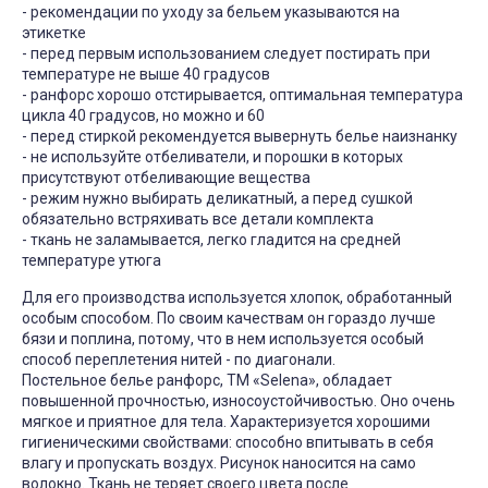
- рекомендации по уходу за бельем указываются на
этикетке
- перед первым использованием следует постирать при
температуре не выше 40 градусов
- ранфорс хорошо отстирывается, оптимальная температура
цикла 40 градусов, но можно и 60
- перед стиркой рекомендуется вывернуть белье наизнанку
- не используйте отбеливатели, и порошки в которых
присутствуют отбеливающие вещества
- режим нужно выбирать деликатный, а перед сушкой
обязательно встряхивать все детали комплекта
- ткань не заламывается, легко гладится на средней
температуре утюга
Для его производства используется хлопок, обработанный
особым способом. По своим качествам он гораздо лучше
бязи и поплина, потому, что в нем используется особый
способ переплетения нитей - по диагонали.
Постельное белье ранфорс, ТМ «Selena», обладает
повышенной прочностью, износоустойчивостью. Оно очень
мягкое и приятное для тела. Характеризуется хорошими
гигиеническими свойствами: способно впитывать в себя
влагу и пропускать воздух. Рисунок наносится на само
волокно. Ткань не теряет своего цвета после