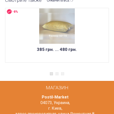
Смотрите также
СРАВНИТЬ ВСЕ
-8%
НЕТ В НАЛИЧИИ
385 грн. ... 480 грн.
МАГАЗИН
Postil-Market
04073
,
Украина
,
г. Киев
,
адрес производителя, улица Ремонтная 8
,