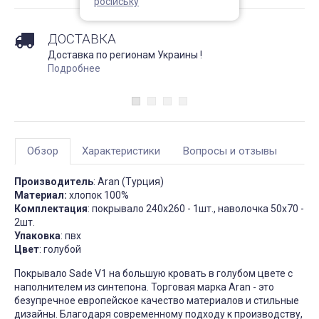
російську
Непромокаемый чехол на
Чехол на кресло с круг
матрас Grey защитный
спинкой Slavich трикот
жаккард кофейный
ДОСТАВКА
Запитання 91905
Чохол пдійшов
Доставка по регионам Украины !
Розмір 180 на 200, має
висоту лише 20 см матрас:
Усе сподобалось -ткан
Подробнее
підійде цей варіант? Чи не
еластична яка гарно ля
створює цей матеріал
на моє крісло. Однако
шурхотіння при
ставлю четвірку, оскіль
користуванні??! Він як чохол
обіцяли відправити чер
чи односторонній? Дякую
дні а відправили через 
за відповідь
днів та не попередили
Джульєтта
М
Обзор
Характеристики
Вопросы и отзывы
4 апреля 2026 09:11
6 марта 2026
Производитель
: Aran (Турция)
Материал:
хлопок 100%
Комплектация
: покрывало 240х260 - 1шт., наволочка 50х70 -
2шт.
Упаковка
: пвх
Цвет
: голубой
Покрывало Sade V1 на большую кровать в голубом цвете с
наполнителем из синтепона. Торговая марка Aran - это
безупречное европейское качество материалов и стильные
дизайны. Благодаря современному подходу к производству,