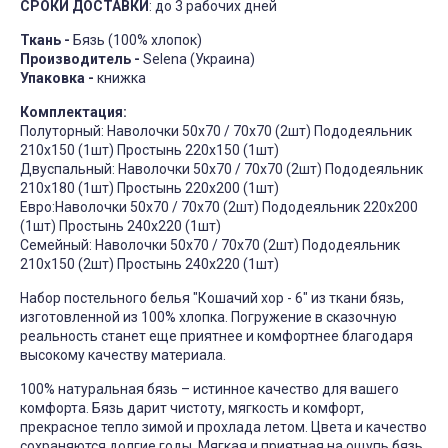
СРОКИ ДОСТАВКИ
: до 3 рабочих дней
Ткань -
Бязь (100% хлопок)
Производитель -
Selena (Украина)
Упаковка -
книжка
Комплектация:
Полуторный: Наволочки 50х70 / 70х70 (2шт) Пододеяльник
210х150 (1шт) Простынь 220х150 (1шт)
Двуспальный: Наволочки 50х70 / 70х70 (2шт) Пододеяльник
210х180 (1шт) Простынь 220х200 (1шт)
Евро:Наволочки 50х70 / 70х70 (2шт) Пододеяльник 220х200
(1шт) Простынь 240х220 (1шт)
Семейный: Наволочки 50х70 / 70х70 (2шт) Пододеяльник
210х150 (2шт) Простынь 240х220 (1шт)
Набор постельного белья "Кошачий хор - 6" из ткани бязь,
изготовленной из 100% хлопка. Погружение в сказочную
реальность станет еще приятнее и комфортнее благодаря
высокому качеству материала.
100% натуральная бязь – истинное качество для вашего
комфорта. Бязь дарит чистоту, мягкость и комфорт,
прекрасное тепло зимой и прохлада летом. Цвета и качество
сохраняются долгие годы. Мягкая и приятная на ощупь бязь,