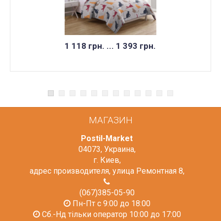
1 118 грн. ... 1 393 грн.
МАГАЗИН
Postil-Market
04073
,
Украина
,
г. Киев
,
адрес производителя, улица Ремонтная 8
,
(067)385-05-90
Пн-Пт с 9:00 до 18:00
Сб.-Нд тільки оператор 10:00 до 17:00