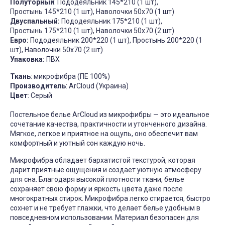
Полуторный
: Пододеяльник 145*210 (1 шт),
Простынь 145*210 (1 шт), Наволочки 50х70 (1 шт)
Двуспальный:
Пододеяльник 175*210 (1 шт),
Простынь 175*210 (1 шт), Наволочки 50х70 (2 шт)
Евро:
Пододеяльник 200*220 (1 шт), Простынь 200*220 (1
шт), Наволочки 50х70 (2 шт)
Упаковка:
ПВХ
Ткань
: микрофибра (ПЕ 100%)
Производитель
: ArCloud (Украина)
Цвет
: Серый
Постельное белье ArCloud из микрофибры — это идеальное
сочетание качества, практичности и утонченного дизайна.
Мягкое, легкое и приятное на ощупь, оно обеспечит вам
комфортный и уютный сон каждую ночь.
Микрофибра обладает бархатистой текстурой, которая
дарит приятные ощущения и создает уютную атмосферу
для сна. Благодаря высокой плотности ткани, белье
сохраняет свою форму и яркость цвета даже после
многократных стирок. Микрофибра легко стирается, быстро
сохнет и не требует глажки, что делает белье удобным в
повседневном использовании. Материал безопасен для