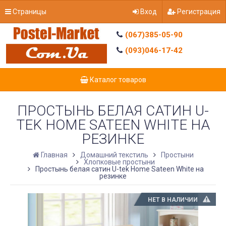
Страницы
Вход
Регистрация
(067)385-05-90
(093)046-17-42
Каталог товаров
ПРОСТЫНЬ БЕЛАЯ САТИН U-
TEK HOME SATEEN WHITE НА
РЕЗИНКЕ
Главная
Домашний текстиль
Простыни
Хлопковые простыни
Простынь белая сатин U-tek Home Sateen White на
резинке
НЕТ В НАЛИЧИИ