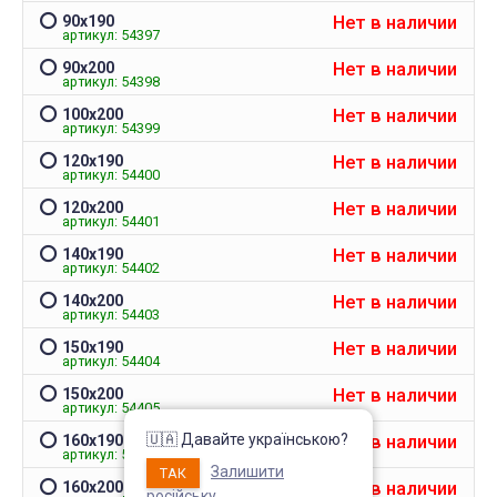
Непромокаемый чехол на
Чехол на кресло с круг
Нет в наличии
90х190
матрас Grey защитный
спинкой Slavich трикот
артикул: 54397
жаккард кофейный
Запитання 91905
Нет в наличии
90х200
Чохол пдійшов
артикул: 54398
Розмір 180 на 200, має
висоту лише 20 см матрас:
Усе сподобалось -ткан
Нет в наличии
100х200
підійде цей варіант? Чи не
еластична яка гарно ля
артикул: 54399
створює цей матеріал
на моє крісло. Однако
шурхотіння при
ставлю четвірку, оскіль
користуванні??! Він як чохол
Нет в наличии
обіцяли відправити чер
120х190
чи односторонній? Дякую
дні а відправили через 
артикул: 54400
за відповідь
днів та не попередили
Нет в наличии
120х200
Джульєтта
М
артикул: 54401
4 апреля 2026 09:11
6 марта 2026
Нет в наличии
140х190
артикул: 54402
Нет в наличии
140х200
артикул: 54403
Нет в наличии
150х190
артикул: 54404
Нет в наличии
150х200
артикул: 54405
🇺🇦 Давайте українською?
Нет в наличии
160х190
артикул: 54406
Залишити
ТАК
Нет в наличии
160х200
російську