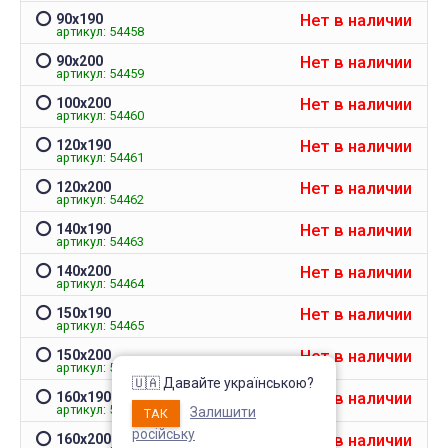
Непромокаемый чехол на
Чехол на кресло с круг
Нет в наличии
90х190
матрас Grey защитный
спинкой Slavich трикот
артикул: 54458
жаккард кофейный
Запитання 91905
Нет в наличии
90х200
Чохол пдійшов
артикул: 54459
Розмір 180 на 200, має
висоту лише 20 см матрас:
Усе сподобалось -ткан
Нет в наличии
100х200
підійде цей варіант? Чи не
еластична яка гарно ля
артикул: 54460
створює цей матеріал
на моє крісло. Однако
шурхотіння при
ставлю четвірку, оскіль
користуванні??! Він як чохол
Нет в наличии
обіцяли відправити чер
120х190
чи односторонній? Дякую
дні а відправили через 
артикул: 54461
за відповідь
днів та не попередили
Нет в наличии
120х200
Джульєтта
М
артикул: 54462
4 апреля 2026 09:11
6 марта 2026
Нет в наличии
140х190
артикул: 54463
Нет в наличии
140х200
артикул: 54464
Нет в наличии
150х190
артикул: 54465
Нет в наличии
150х200
артикул: 54466
🇺🇦 Давайте українською?
Нет в наличии
160х190
артикул: 54467
Залишити
ТАК
російську
Нет в наличии
160х200