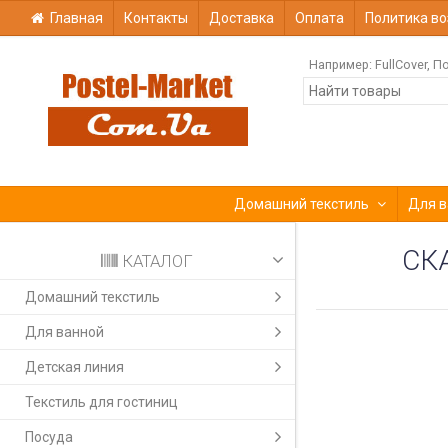
Главная
Контакты
Доставка
Оплата
Политика во
Например:
FullCover
По
Домашний текстиль
Для в
СК
КАТАЛОГ
Домашний текстиль
Для ванной
Детская линия
Текстиль для гостиниц
Посуда