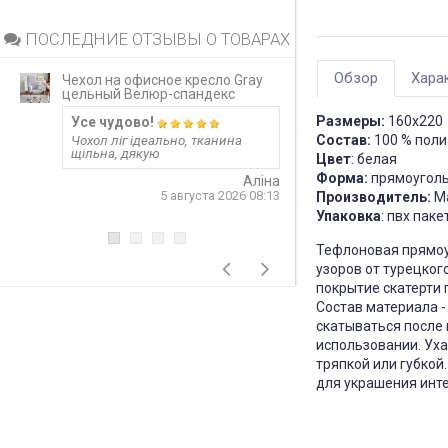
ПОСЛЕДНИЕ ОТЗЫВЫ О ТОВАРАХ
Обзор
Хара
Чехол на офисное кресло Gray
Непромокаемый 
цельный Велюр-спандекс
матрас Grey за
Размеры:
160х220
Усе чудово!
Запитання 919
Состав:
100 % поли
Чохол ліг ідеально, тканина
Розмір 180 на 20
щільна, дякую
лише 20 см матр
Цвет
: белая
варіант? Чи не 
Форма:
прямоугол
матеріал шурхот
Аліна
користуванні??! 
5 августа 2026 08:13
Производитель:
Ma
односторонній?
Упаковка
: пвх паке
відповідь
Тефлоновая прямоуг
4
узоров от турецко
покрытие скатерти
Состав материала -
скатываться после 
использовании. Уха
тряпкой или губкой
для украшения инт