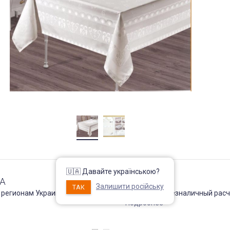
🇺🇦 Давайте українською?
А
ОПЛАТА
Залишити російську
ТАК
 регионам Украины !
Наличный и безналичный расч
Подробнее