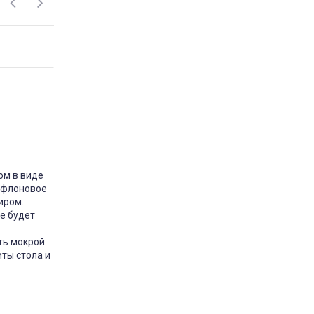
одушка Milana Utek
відгук подушка мілана
Замовляла цю подушку у
розмірі 50×70 — дуже
задоволена покупкою. Подушка
м’яка та тримає форму.
Наповнювач немає стороннього
запаху. Сплю на ній комфортно,
шия не затікає. За свою ціну —
відмінна якість. Планую
замовити ще одну для дитини.
ом в виде
Рекомендую
Тефлоновое
Market
Постіль-Маркет
иром.
2 марта 2026 11:40
не будет
ть мокрой
иты стола и