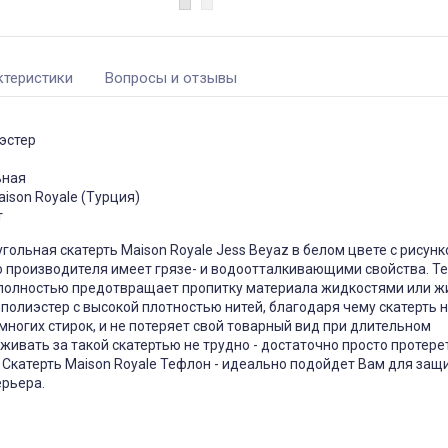
ктеристики
Вопросы и отзывы
чехол на
Чехол на кресло с круглой
П
щитный
спинкой Slavich трикотаж
жаккард кофейный
05
Чохол пдійшов
эстер
0, має висоту
ас: підійде цей
Усе сподобалось -тканина
створює цей
еластична яка гарно лягла на
ьная
іння при
моє крісло. Однако ставлю
Він як чохол чи
четвірку, оскільки обіцяли
ison Royale (Турция)
 Дякую за
відправити через 3 дні а
т
відправили через 5 днів та не
попередили
Джульєтта
ольная скатерть Maison Royale Jess Beyaz в белом цвете с рисунк
Марина
 апреля 2026 09:11
го производителя имеет грязе- и водоотталкивающими свойства. 
6 марта 2026 21:01
 полностью предотвращает пропитку материала жидкостями или ж
 полиэстер с высокой плотностью нитей, благодаря чему скатерть 
многих стирок, и не потеряет свой товарный вид при длительном
живать за такой скатертью не трудно - достаточно просто протере
. Скатерть Maison Royale Тефлон - идеально подойдет Вам для защ
ерьера.