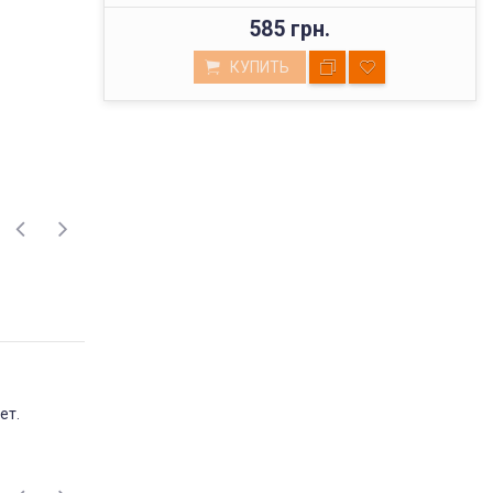
585 грн.
КУПИТЬ
ВЫСОКОЕ КАЧЕСТВО
ет.
ТОВАРОВ
Мы реализуем товары проверенных
поставщиков, фабричного пошива