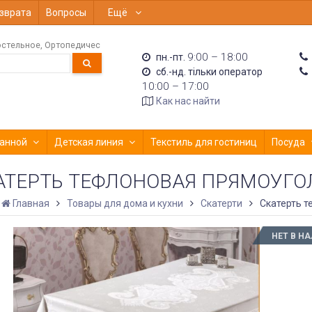
зврата
Вопросы
Ещё
стельное
Ортопедичес
9:00 – 18:00
пн.-пт.
сб.-нд. тільки оператор
10:00 – 17:00
Как нас найти
анной
Детская линия
Текстиль для гостиниц
Посуда
АТЕРТЬ ТЕФЛОНОВАЯ ПРЯМОУГОЛ
Главная
Товары для дома и кухни
Скатерти
Скатерть т
НЕТ В Н