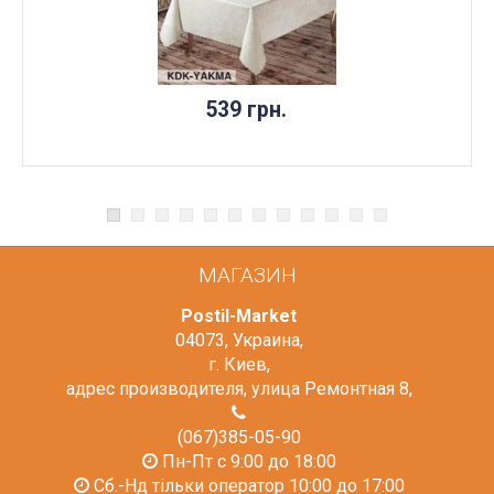
НЕТ В НАЛИЧИИ
539 грн.
МАГАЗИН
Postil-Market
04073
,
Украина
,
г. Киев
,
адрес производителя, улица Ремонтная 8
,
(067)385-05-90
Пн-Пт с 9:00 до 18:00
Сб.-Нд тільки оператор 10:00 до 17:00