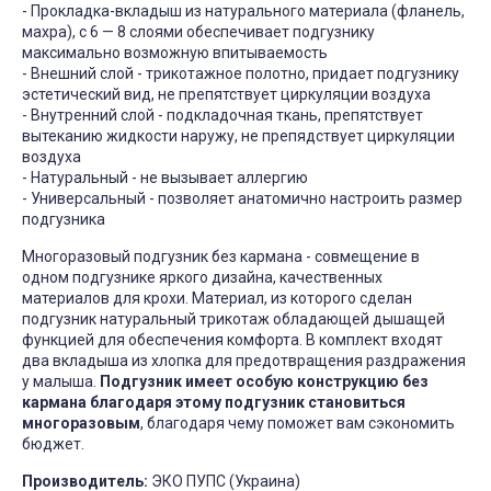
- Прокладка-вкладыш из натурального материала (фланель,
махра), с 6 — 8 слоями обеспечивает подгузнику
максимально возможную впитываемость
- Внешний слой - трикотажное полотно, придает подгузнику
эстетический вид, не препятствует циркуляции воздуха
- Внутренний слой - подкладочная ткань, препятствует
вытеканию жидкости наружу, не препядствует циркуляции
воздуха
- Натуральный - не вызывает аллергию
- Универсальный - позволяет анатомично настроить размер
подгузника
Многоразовый подгузник без кармана - совмещение в
одном подгузнике яркого дизайна, качественных
материалов для крохи. Материал, из которого сделан
подгузник натуральный трикотаж обладающей дышащей
функцией для обеспечения комфорта. В комплект входят
два вкладыша из хлопка для предотвращения раздражения
у малыша.
Подгузник имеет особую конструкцию без
кармана благодаря этому подгузник становиться
многоразовым
, благодаря чему поможет вам сэкономить
бюджет.
Производитель:
ЭКО ПУПС (Украина)