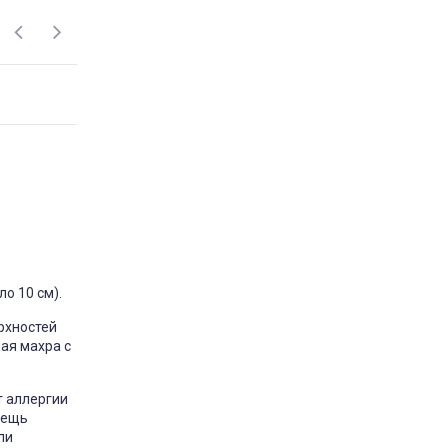
поставщиков, фабричного пошива
одушка Milana Utek
відгук подушка мілана
Замовляла цю подушку у
розмірі 50×70 — дуже
задоволена покупкою. Подушка
м’яка та тримає форму.
Наповнювач немає стороннього
запаху. Сплю на ній комфортно,
шия не затікає. За свою ціну —
відмінна якість. Планую
замовити ще одну для дитини.
Рекомендую
Market
Постіль-Маркет
о 10 см).
2 марта 2026 11:40
рхностей
ая махра с
т аллергии
вещь
ли