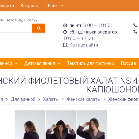
зврата
Вопросы
Ещё
ем
Чехол на
Экопух
9:00 – 18:00
пн.-пт.
сб.-нд. тільки оператор
10:00 – 17:00
Как нас найти
анной
Детская линия
Текстиль для гостиниц
Посуда
СКИЙ ФИОЛЕТОВЫЙ ХАЛАТ NS 4
КАПЮШОНО
ая
Для ванной
Халаты
Женские халаты
Женский фиоле