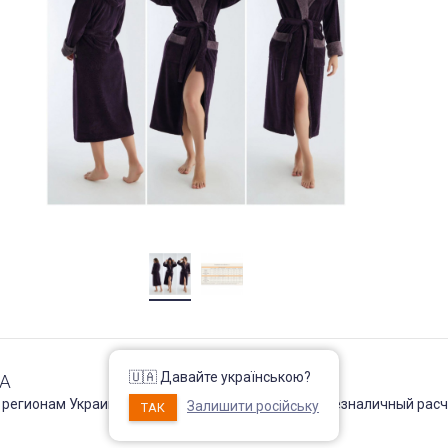
🇺🇦 Давайте українською?
А
ОПЛАТА
 регионам Украины !
Наличный и безналичный расч
Залишити російську
ТАК
Подробнее