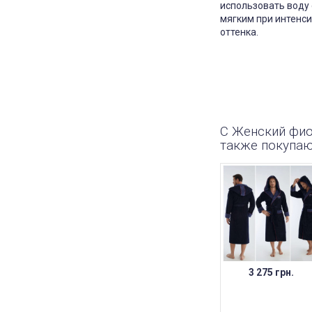
использовать воду 
мягким при интенси
оттенка.
С Женский фио
также покупа
3 275 грн.