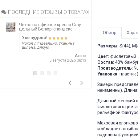
ПОСЛЕДНИЕ ОТЗЫВЫ О ТОВАРАХ
Чехол на офисное кресло Gray
Непромокаемый 
цельный Велюр-спандекс
матрас Grey за
Обзор
Хара
Усе чудово!
Запитання 919
Чохол ліг ідеально, тканина
Розмір 180 на 20
Размеры:
S(44), M(
щільна, дякую
лише 20 см матр
варіант? Чи не 
матеріал шурхот
Аліна
Цвет:
фиолетовый
користуванні??! 
5 августа 2026 08:13
Состав:
40% бамбук
односторонній?
відповідь
Производитель:
Nu
Упаковка:
пластик 
4
Замеры представлен
неизменны). Длина 
Длинный женский ха
фиолетового цвета
рельефной фактуро
Махровая хлопково
и обладает антибак
наделена функцией 