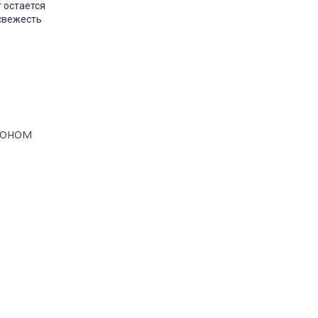
 остается
 свежесть
шоном