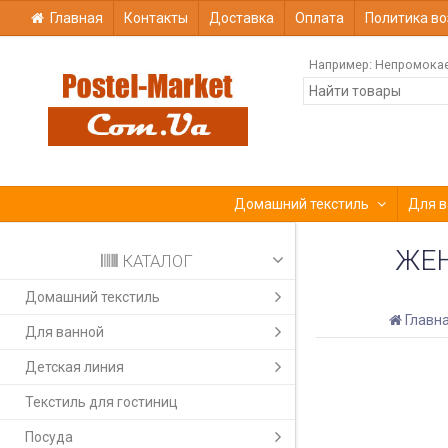
Главная
Контакты
Доставка
Оплата
Политика во
Например:
Непромока
Домашний текстиль
Для в
ЖЕН
КАТАЛОГ
Домашний текстиль
Главн
Для ванной
Детская линия
Текстиль для гостиниц
Посуда