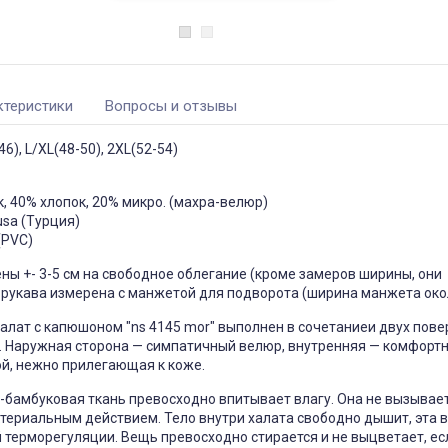
чехол на
Чехол на кресло с круглой
П
щитный
спинкой Slavich трикотаж
ктеристики
Вопросы и отзывы
жаккард кофейный
05
Чохол пдійшов
0, має висоту
46), L/XL(48-50), 2XL(52-54)
ас: підійде цей
Усе сподобалось -тканина
створює цей
еластична яка гарно лягла на
іння при
моє крісло. Однако ставлю
Він як чохол чи
четвірку, оскільки обіцяли
, 40% хлопок, 20% микро. (махра-велюр)
 Дякую за
відправити через 3 дні а
відправили через 5 днів та не
sa (Турция)
попередили
(PVC)
Джульєтта
Марина
 апреля 2026 09:11
ы +- 3-5 см на свободное облегание (кроме замеров ширины, они
6 марта 2026 21:01
рукава измерена с манжетой для подворота (ширина манжета окол
лат с капюшоном "ns 4145 mor" выполнен в сочетаниеи двух пове
. Наружная сторона — симпатичный велюр, внутренняя — комфортн
й, нежно прилегающая к коже.
-бамбуковая ткань превосходно впитывает влагу. Она не вызывае
териальным действием. Тело внутри халата свободно дышит, эта 
терморегуляции. Вещь превосходно стирается и не выцветает, ес