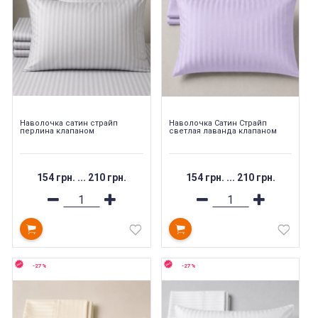
Наволочка cатин cтрайп
Наволочка Сатин Страйп
перлина клапаном
светлая лаванда клапаном
154 грн.
...
210 грн.
154 грн.
...
210 грн.
-27%
-27%