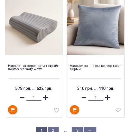
Наволочка серая сатин страйп
Наволочка - чехол велюр цвет
Boston Memory Wawe
серый
578 грн.
...
622 грн.
310 грн.
...
410 грн.
...
1
2
9
→