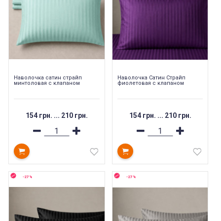
Наволочка cатин cтрайп
Наволочка Сатин Страйп
минтоловая с клапаном
фиолетовая с клапаном
154 грн.
...
210 грн.
154 грн.
...
210 грн.
-27%
-27%