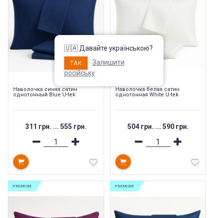
🇺🇦 Давайте українською?
Залишити
ТАК
російську
Наволочка синяя сатин
Наволочка белая сатин
однотонный Blue U-tek
однотонная White U-tek
311 грн.
...
555 грн.
504 грн.
...
590 грн.
PREMIUM
PREMIUM