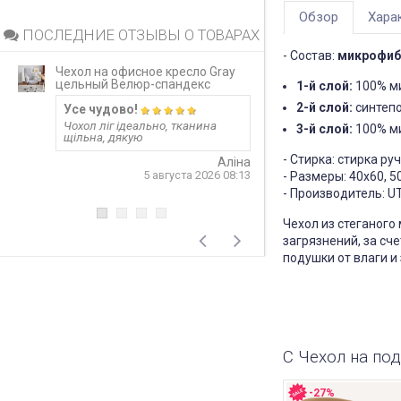
Обзор
Хара
ПОСЛЕДНИЕ ОТЗЫВЫ О ТОВАРАХ
- Состав:
микрофибр
Чехол на офисное кресло Gray
Непромокаемый 
цельный Велюр-спандекс
матрас Grey за
1-й слой:
100% м
2-й слой:
синтепо
Усе чудово!
Запитання 919
Чохол ліг ідеально, тканина
Розмір 180 на 20
3-й слой:
100% м
щільна, дякую
лише 20 см матр
варіант? Чи не 
- Стирка: стирка р
матеріал шурхот
Аліна
користуванні??! 
5 августа 2026 08:13
- Размеры: 40х60, 5
односторонній?
- Производитель: U
відповідь
Чехол из стеганого
4
загрязнений, за сч
подушки от влаги и
С Чехол на по
-27%