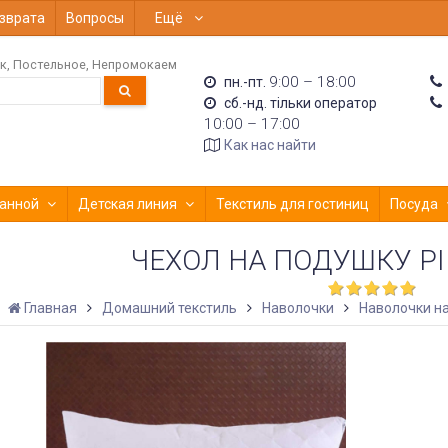
зврата
Вопросы
Ещё
к
Постельное
Непромокаем
9:00 – 18:00
пн.-пт.
сб.-нд. тільки оператор
10:00 – 17:00
Как нас найти
анной
Детская линия
Текстиль для гостиниц
Посуда
ЧЕХОЛ НА ПОДУШКУ PI
Главная
Домашний текстиль
Наволочки
Наволочки н