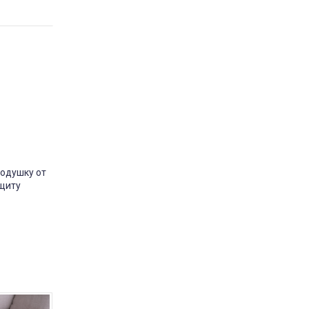
одушка Milana Utek
відгук подушка мілана
Замовляла цю подушку у
розмірі 50×70 — дуже
задоволена покупкою. Подушка
м’яка та тримає форму.
Наповнювач немає стороннього
запаху. Сплю на ній комфортно,
шия не затікає. За свою ціну —
відмінна якість. Планую
замовити ще одну для дитини.
подушку от
Рекомендую
ащиту
Market
Постіль-Маркет
2 марта 2026 11:40
-8%
-8%