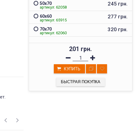
245 грн.
50х70
артикул: 62058
277 грн.
60х60
артикул: 65915
320 грн.
70х70
артикул: 62060
201 грн.
КУПИТЬ
БЫСТРАЯ ПОКУПКА
ВЫСОКОЕ КАЧЕСТВО
ет.
ТОВАРОВ
Мы реализуем товары проверенных
поставщиков, фабричного пошива