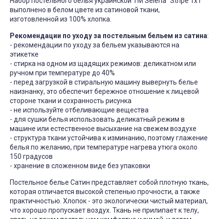
Набор постельного белья украинской ТМ Selena "Stripe 1х1"
выполнено в белом цвете из сатиновой ткани,
изготовленной из 100% хлопка.
Рекомендации по уходу за постельным бельем из сатина
:
- рекомендации по уходу за бельем указываются на
этикетке
- стирка на одном из щадящих режимов: деликатном или
ручном при температуре до 40%
- перед загрузкой в стиральную машину вывернуть белье
наизнанку, это обеспечит бережное отношение к лицевой
стороне ткани и сохранность рисунка
- не используйте отбеливающие вещества
- для сушки белья использовать деликатный режим в
машине или естественное высыхание на свежем воздухе
- структура ткани устойчива к изминанию, поэтому глажение
белья по желанию, при температуре нагрева утюга около
150 градусов
- хранение в сложенном виде без упаковки
Постельное белье Сатин представляет собой плотную ткань,
которая отличается высокой степенью прочности, а также
практичностью. Хлопок - это экологически чистый материал,
что хорошо пропускает воздух. Ткань не прилипает к телу,