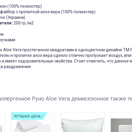
кон (100% полиэстер)
айбер с пропиткой алоэ вера (100% полиэстер)
но (Украина)
ителя:
200 гр./м2
чехол на
Чехол на кресло с круглой
П
щитный
спинкой Slavich трикотаж
жаккард кофейный
ом
05
 ручками
Чохол пдійшов
0, має висоту
ас: підійде цей
Усе сподобалось -тканина
створює цей
еластична яка гарно лягла на
 Aloe Vera простеганное квадратами в одноцветном дизайне ТМ Р
іння при
моє крісло. Однако ставлю
елю и пропитке алоэ вера одеяло отлично пропускает воздух, вп
Він як чохол чи
четвірку, оскільки обіцяли
 Дякую за
відправити через 3 дні а
о и имеет оздоровительные свойства. Стоит отметить, что данное 
відправили через 5 днів та не
 и раздражения.
попередили
Джульєтта
Марина
 апреля 2026 09:11
6 марта 2026 21:01
аллергенное Руно Aloe Vera демисезонное также 
ЛУЧШАЯ ЦЕНА !