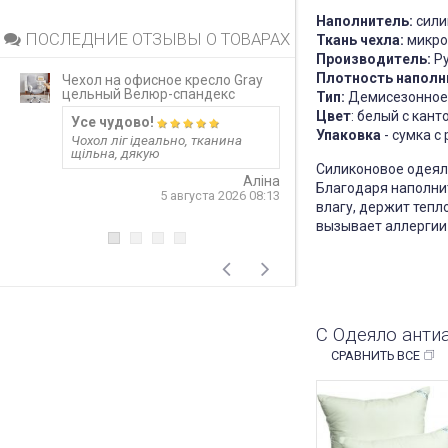
Наполнитель:
сили
ПОСЛЕДНИЕ ОТЗЫВЫ О ТОВАРАХ
Ткань чехла:
микроф
Производитель:
Ру
Плотность наполн
Чехол на офисное кресло Gray
Непромокаемый 
цельный Велюр-спандекс
матрас Grey за
Тип:
Демисезонное
Цвет
: белый с кант
Усе чудово!
Запитання 919
Упаковка
- сумка с
Чохол ліг ідеально, тканина
Розмір 180 на 20
щільна, дякую
лише 20 см матр
варіант? Чи не 
Силиконовое одеяло
матеріал шурхот
Аліна
Благодаря наполнит
користуванні??! 
5 августа 2026 08:13
односторонній?
влагу, держит тепл
відповідь
вызывает аллергии
4
С Одеяло анти
СРАВНИТЬ ВСЕ