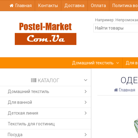
Главная
Контакты
Доставка
Оплата
Политика во
Например:
Непромока
Домашний текстиль
Для в
ОДЕ
КАТАЛОГ
Главная
Домашний текстиль
Для ванной
Детская линия
Текстиль для гостиниц
Посуда