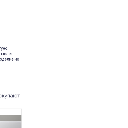
одушка Milana Utek
відгук подушка мілана
Замовляла цю подушку у
розмірі 50×70 — дуже
задоволена покупкою. Подушка
уно.
м’яка та тримає форму.
итывает
Наповнювач немає стороннього
запаху. Сплю на ній комфортно,
изделие не
шия не затікає. За свою ціну —
відмінна якість. Планую
замовити ще одну для дитини.
Рекомендую
Market
Постіль-Маркет
2 марта 2026 11:40
покупают