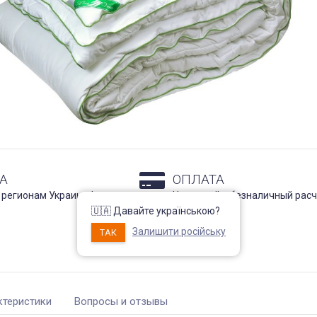
А
ОПЛАТА
 регионам Украины !
Наличный и безналичный расч
Подробнее
🇺🇦 Давайте українською?
Залишити російську
ТАК
ктеристики
Вопросы и отзывы