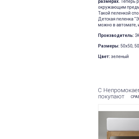
размерах.
Теперь р
окружающим предме
Такой пеленкой спо
Детская пеленка "Э
можно в автомате, 
Производитель:
ЭК
Размеры:
50х50, 5
Цвет:
зеленый
С Непромокаема
покупают
СРА