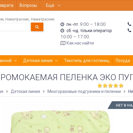
зврата
Вопросы
Ещё
ем
Наматрасник
Наматрасник
9:00 – 18:00
пн.-пт.
сб.-нд. тільки оператор
10:00 – 17:00
Как нас найти
анной
Детская линия
Текстиль для гостиниц
Посуда
РОМОКАЕМАЯ ПЕЛЕНКА ЭКО ПУПС
ая
Детская линия
Многоразовые подгузники и пеленки
Не
НЕТ В Н