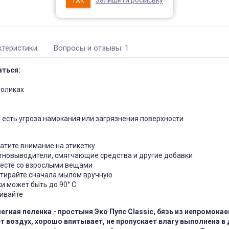
Залишити російську
ТАК
чехол на
Чехол на кресло с круглой
П
ктеристики
Вопросы и отзывы: 1
щитный
спинкой Slavich трикотаж
жаккард кофейный
05
Чохол пдійшов
ться:
0, має висоту
ас: підійде цей
Усе сподобалось -тканина
створює цей
еластична яка гарно лягла на
толиках
іння при
моє крісло. Однако ставлю
Він як чохол чи
четвірку, оскільки обіцяли
 Дякую за
відправити через 3 дні а
відправили через 5 днів та не
де есть угроза намокания или загрязнения поверхности
попередили
Джульєтта
Марина
 апреля 2026 09:11
6 марта 2026 21:01
ратите внимание на этикетку
ятновыводители, смягчающие средства и другие добавки
месте со взрослыми вещами
стирайте сначала мылом вручную
ки может быть до 90° С
кивайте
егкая пеленка - простыня Эко Пупс Classic, бязь
из непромокае
т воздух, хорошо впитывает, не пропускает влагу выполнена в 