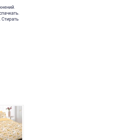
жнений.
спачкать.
. Стирать