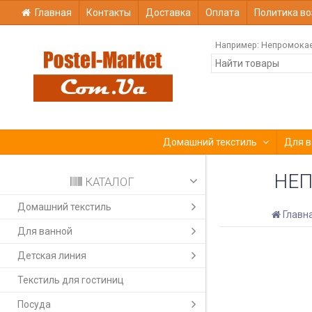
Главная
Контакты
Доставка
Оплата
Политика во
Например:
Непромока
Домашний текстиль
Для в
НЕП
КАТАЛОГ
Домашний текстиль
Главн
Для ванной
Детская линия
Текстиль для гостиниц
Посуда