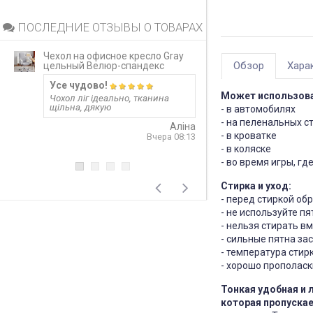
ПОСЛЕДНИЕ ОТЗЫВЫ О ТОВАРАХ
Чехол на офисное кресло Gray
Непромокаемый 
Обзор
Хара
цельный Велюр-спандекс
матрас Grey за
Усе чудово!
Запитання 919
Может использова
Чохол ліг ідеально, тканина
Розмір 180 на 20
щільна, дякую
лише 20 см матр
- в автомобилях
варіант? Чи не 
- на пеленальных с
матеріал шурхот
Аліна
користуванні??! 
- в кроватке
Вчера 08:13
односторонній?
- в коляске
відповідь
- во время игры, г
4
Стирка и уход:
- перед стиркой об
- не используйте п
- нельзя стирать в
- сильные пятна за
- температура стир
- хорошо прополас
Тонкая удобная и л
которая пропускае