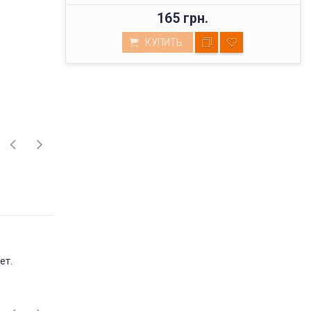
165 грн.
КУПИТЬ
ВЫСОКОЕ КАЧЕСТВО
ет.
ТОВАРОВ
Мы реализуем товары проверенных
поставщиков, фабричного пошива