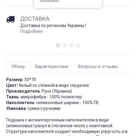
Непромокаемый чехол на
Чехол на кресло с круг
матрас Grey защитный
спинкой Slavich трикот
жаккард кофейный
ДОСТАВКА
Запитання 91905
Чохол пдійшов
Розмір 180 на 200, має
Доставка по регионам Украины !
висоту лише 20 см матрас:
Усе сподобалось -ткан
Подробнее
підійде цей варіант? Чи не
еластична яка гарно ля
створює цей матеріал
на моє крісло. Однако
шурхотіння при
ставлю четвірку, оскіль
користуванні??! Він як чохол
обіцяли відправити чер
чи односторонній? Дякую
дні а відправили через 
за відповідь
днів та не попередили
Джульєтта
М
4 апреля 2026 09:11
6 марта 2026
Обзор
Характеристики
Вопросы и отзывы
Размер:
50*70
Цвет:
белый со стежкой в виде сердечек
Производитель
: Руно (Украина)
Ткань:
микрофибра - 100% полиэстер
Наполнитель
: силиконовые шарики - 100% ПЕ
Упаковка
: сумка с ручками
Подушка с антиаллергенным наполнителем в виде
силиконовых гранул в стеганном чехле с окантовкой.
Структура наполнителя создает необходимую упругость и в