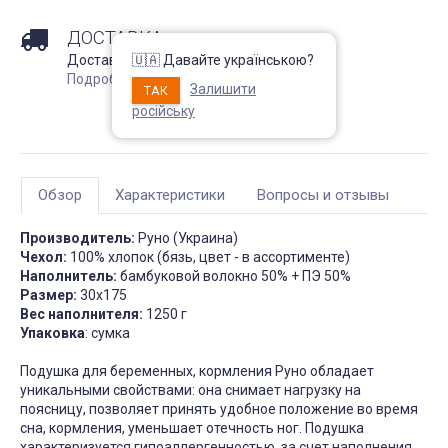
Непромокаемый чехол на
Чехол на кресло с круг
матрас Grey защитный
спинкой Slavich трикот
ДОСТАВКА
жаккард кофейный
Запитання 91905
Доставка по регионам Украины !
🇺🇦 Давайте українською?
Чохол пдійшов
Розмір 180 на 200, має
Подробнее
Залишити
висоту лише 20 см матрас:
ТАК
Усе сподобалось -ткан
підійде цей варіант? Чи не
еластична яка гарно ля
російську
створює цей матеріал
на моє крісло. Однако
шурхотіння при
ставлю четвірку, оскіль
користуванні??! Він як чохол
обіцяли відправити чер
чи односторонній? Дякую
дні а відправили через 
за відповідь
днів та не попередили
Обзор
Характеристики
Вопросы и отзывы
Джульєтта
М
4 апреля 2026 09:11
6 марта 2026
Производитель:
Руно (Украина)
Чехол:
100% хлопок (бязь, цвет - в ассортименте)
Наполнитель:
бамбуковой волокно 50% + ПЭ 50%
Размер:
30х175
Вес на
полнителя:
1250 г
Упаковка
: сумка
Подушка для беременных, кормления Руно обладает
уникальными свойствами: она снимает нагрузку на
поясницу, позволяет принять удобное положение во время
сна, кормления, уменьшает отечность ног. Подушка
характеризуется гипоаллергенностью, за счет наполнения