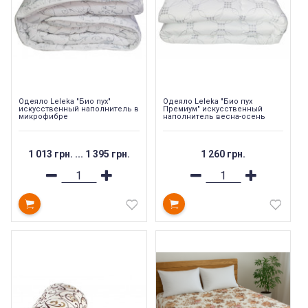
Одеяло Leleka "Био пух"
Одеяло Leleka "Био пух
искусственный наполнитель в
Премиум" искусственный
микрофибре
наполнитель весна-осень
1 013 грн.
...
1 395 грн.
1 260 грн.