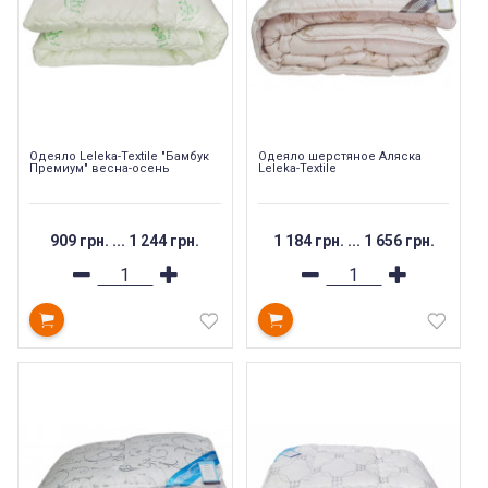
Одеяло Leleka-Textile "Бамбук
Одеяло шерстяное Аляска
Премиум" весна-осень
Leleka-Textile
909 грн.
...
1 244 грн.
1 184 грн.
...
1 656 грн.