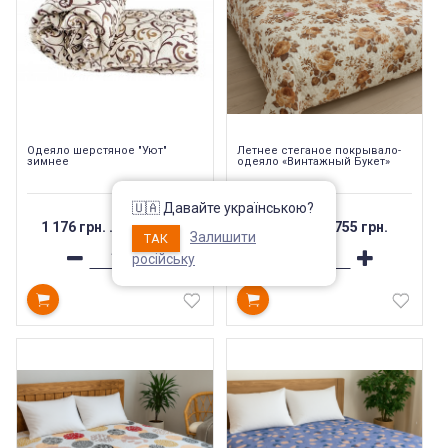
Одеяло шерстяное "Уют"
Летнее стеганое покрывало-
зимнее
одеяло «Винтажный Букет»
🇺🇦 Давайте українською?
1 176 грн.
...
1 461 грн.
518 грн.
...
755 грн.
Залишити
ТАК
російську