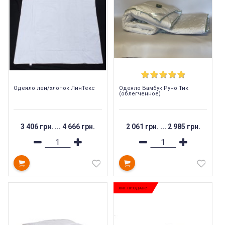
Одеяло лен/хлопок ЛинТекс
Одеяло Бамбук Руно Тик
(облегченное)
3 406 грн.
...
4 666 грн.
2 061 грн.
...
2 985 грн.
ХИТ ПРОДАЖ!