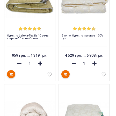
Одеяло Leleka-Textile "Овечья
Экопух Одеяло пуховое 100%
шерсть" Весна-Осень
пух
959 грн.
...
1 319 грн.
4 529 грн.
...
6 908 грн.