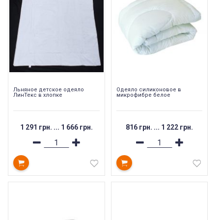
Льняное детское одеяло
Одеяло силиконовое в
ЛинТекс в хлопке
микрофибре белое
1 291 грн.
...
1 666 грн.
816 грн.
...
1 222 грн.