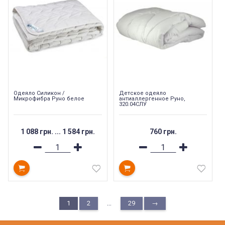
Одеяло Силикон /
Детское одеяло
Микрофибра Руно белое
антиаллергенное Руно,
320.04СЛУ
1 088 грн.
...
1 584 грн.
760 грн.
...
1
2
29
→