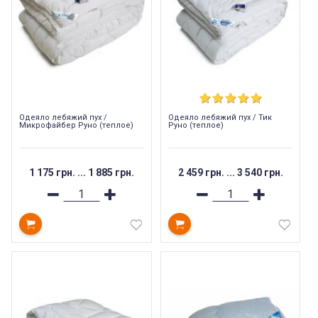
Одеяло лебяжий пух /
Одеяло лебяжий пух / Тик
Микрофайбер Руно (теплое)
Руно (теплое)
1 175 грн.
...
1 885 грн.
2 459 грн.
...
3 540 грн.