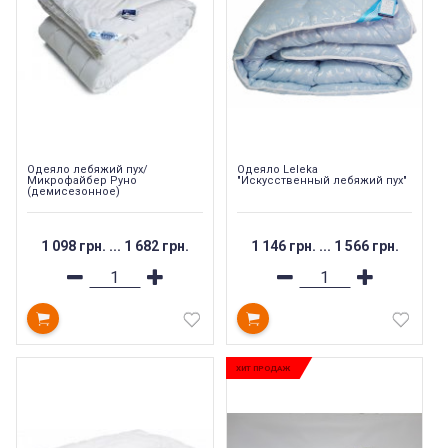
Одеяло лебяжий пух/
Одеяло Leleka
Микрофайбер Руно
"Искусственный лебяжий пух"
(демисезонное)
1 098 грн.
...
1 682 грн.
1 146 грн.
...
1 566 грн.
ХИТ ПРОДАЖ