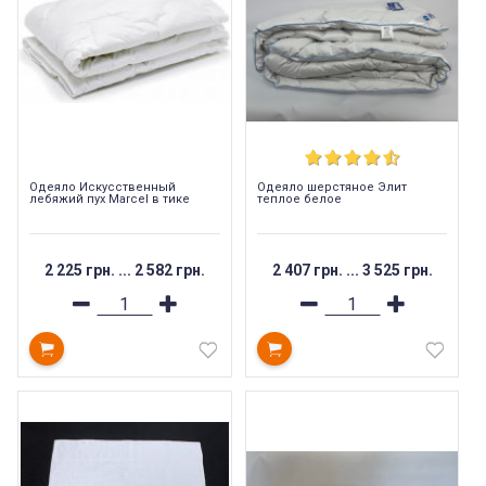
Одеяло Искусственный
Одеяло шерстяное Элит
лебяжий пух Marcel в тике
теплое белое
2 225 грн.
...
2 582 грн.
2 407 грн.
...
3 525 грн.