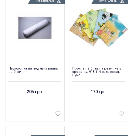
НЕТ В НАЛИЧИИ
НЕТ В НАЛИЧИИ
Наволочка на подушку валик
Простынь бязь на резинке в
из бязи
кроватку, 918.114 салатовая,
Руно
205 грн.
170 грн.
Непромокаемый чехол на
Чехол на кресло с круг
матрас Grey защитный
спинкой Slavich трикот
жаккард кофейный
Запитання 91905
Чохол пдійшов
Розмір 180 на 200, має