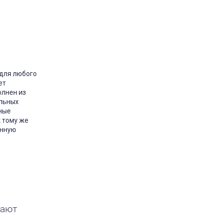
одушка Milana Utek
відгук подушка мілана
Замовляла цю подушку у
 для любого
розмірі 50×70 — дуже
задоволена покупкою. Подушка
ет
м’яка та тримає форму.
олнен из
Наповнювач немає стороннього
запаху. Сплю на ній комфортно,
льных
шия не затікає. За свою ціну —
ные
відмінна якість. Планую
замовити ще одну для дитини.
 тому же
Рекомендую
инную
Market
Постіль-Маркет
2 марта 2026 11:40
пают