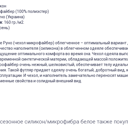
кон
файбер (100% полиэстер)
но (Украина)
я:
160 гр./м2.
чехол на
Чехол на кресло с круглой
П
щитный
спинкой Slavich трикотаж
сень)
жаккард кофейный
05
Чохол пдійшов
0, має висоту
е Руно (чехол микрофайбер) облегченное – оптимальный вариант
ас: підійде цей
Усе сподобалось -тканина
створює цей
еластична яка гарно лягла на
чество наполнителя (силикона) в облегченном одеяле обеспечива
іння при
моє крісло. Однако ставлю
ощущение оптимального комфорта во время сна. Чехол одеяла вып
Він як чохол чи
четвірку, оскільки обіцяли
 Дякую за
відправити через 3 дні а
временной синтетической материи, обладающей массой положите
відправили через 5 днів та не
крофайбер очень нежный, шелковистый, обеспечивает телу идеаль
попередили
я. Такой футляр придает одеялу очень богатый, добротный вид, к
Джульєтта
Марина
 апреля 2026 09:11
сплуатации. И чехол, и наполнитель замечательно переносят маш
6 марта 2026 21:01
тменные свойства и солидный внешний вид.
сезонное силикон/микрофибра белое также поку