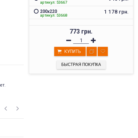
артикул: 53667
1 178 грн.
200х220
артикул: 53668
773 грн.
КУПИТЬ
БЫСТРАЯ ПОКУПКА
ВЫСОКОЕ КАЧЕСТВО
ет.
ТОВАРОВ
Мы реализуем товары проверенных
поставщиков, фабричного пошива