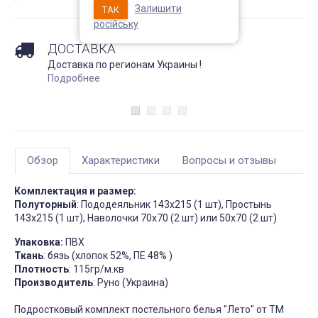
Залишити
ТАК
Непромокаемый чехол на
Чехол на кресло с круг
матрас Grey защитный
спинкой Slavich трикот
російську
жаккард кофейный
Запитання 91905
ДОСТАВКА
Чохол пдійшов
Розмір 180 на 200, має
Доставка по регионам Украины !
висоту лише 20 см матрас:
Усе сподобалось -ткан
підійде цей варіант? Чи не
еластична яка гарно ля
Подробнее
створює цей матеріал
на моє крісло. Однако
шурхотіння при
ставлю четвірку, оскіль
користуванні??! Він як чохол
обіцяли відправити чер
чи односторонній? Дякую
дні а відправили через 
за відповідь
днів та не попередили
Джульєтта
М
4 апреля 2026 09:11
6 марта 2026
Обзор
Характеристики
Вопросы и отзывы
Комплектация и размер:
Полуторный
: Пододеяльник 143х215 (1 шт), Простынь
143х215 (1 шт), Наволочки 70х70 (2 шт) или 50х70 (2 шт)
Упаковка:
ПВХ
Ткань
: бязь (хлопок 52%, ПЕ 48% )
Плотность
: 115гр/м.кв
Производитель
: Руно (Украина)
Подростковый комплект постельного белья "Лето" от ТМ