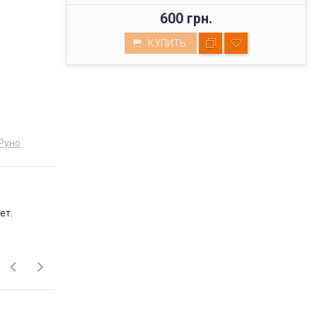
600 грн.
КУПИТЬ
Руно
ВЫСОКОЕ КАЧЕСТВО
ет.
ТОВАРОВ
Мы реализуем товары проверенных
поставщиков, фабричного пошива