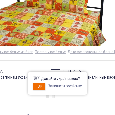
ьное белье из бязи
Постельное белье
Детское постельное белье 
А
ОПЛАТА
 регионам Украины !
Наличный и безналичный расч
🇺🇦 Давайте українською?
Подробнее
Залишити російську
ТАК