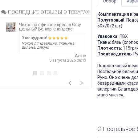
Обзор
Хара
ПОСЛЕДНИЕ ОТЗЫВЫ О ТОВАРАХ
Комплектация и р
Полуторный
: Подо
Чехол на офисное кресло Gray
Непромокаемый 
50х70 (2 шт)
цельный Велюр-спандекс
матрас Grey за
Упаковка:
ПВХ
Усе чудово!
Запитання 919
Ткань
: бязь (хлопок
Чохол ліг ідеально, тканина
Розмір 180 на 20
щільна, дякую
лише 20 см матр
Плотность
: 115гр/
варіант? Чи не 
Производитель
: Р
матеріал шурхот
Аліна
користуванні??! 
5 августа 2026 08:13
односторонній?
Подростковый компл
відповідь
Постельное белье и
Руно. Оно очень до
4
безвредными краси
аллергии. Благодар
мало мнется.
С Постельное 