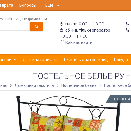
зврата
Вопросы
Ещё
ем
FullCover
Непромокаем
9:00 – 18:00
пн.-пт.
сб.-нд. тільки оператор
10:00 – 17:00
Как нас найти
анной
Детская линия
Текстиль для гостиниц
Посуда
ПОСТЕЛЬНОЕ БЕЛЬЕ РУН
вная
Домашний текстиль
Постельное белье
Постельное б
НЕТ В Н