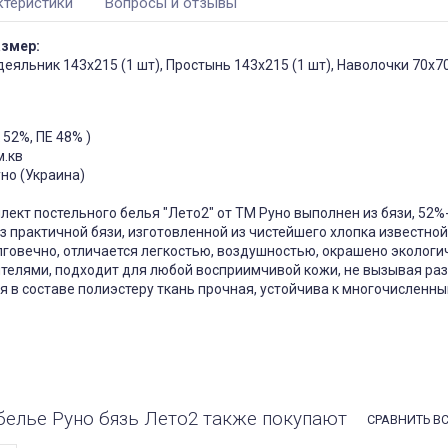
ктеристики
Вопросы и отзывы
азмер:
деяльник 143х215 (1 шт), Простынь 143х215 (1 шт), Наволочки 70х70
чехол на
Чехол на кресло с круглой
П
щитный
спинкой Slavich трикотаж
жаккард кофейный
05
Чохол пдійшов
 52%, ПЕ 48% )
0, має висоту
ас: підійде цей
Усе сподобалось -тканина
м.кв
створює цей
еластична яка гарно лягла на
уно (Украина)
іння при
моє крісло. Однако ставлю
Він як чохол чи
четвірку, оскільки обіцяли
 Дякую за
відправити через 3 дні а
ект постельного белья "Лето2" от ТМ Руно выполнен из бязи, 52%-
відправили через 5 днів та не
з практичной бязи, изготовленной из чистейшего хлопка известно
попередили
Джульєтта
лговечно, отличается легкостью, воздушностью, окрашено
экологи
Марина
 апреля 2026 09:11
телями, подходит для любой восприимчивой кожи, не вызывая ра
6 марта 2026 21:01
я в составе полиэстеру ткань прочная, устойчива к многочисленны
белье Руно бязь Лето2 также покупают
СРАВНИТЬ В