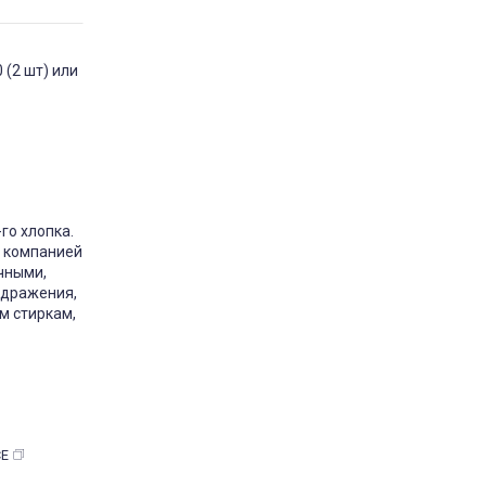
 (2 шт) или
одушка Milana Utek
відгук подушка мілана
Замовляла цю подушку у
розмірі 50×70 — дуже
задоволена покупкою. Подушка
м’яка та тримає форму.
Наповнювач немає стороннього
запаху. Сплю на ній комфортно,
го хлопка.
шия не затікає. За свою ціну —
відмінна якість. Планую
й компанией
замовити ще одну для дитини.
чными
,
Рекомендую
здражения,
Market
Постіль-Маркет
м стиркам,
2 марта 2026 11:40
СЕ